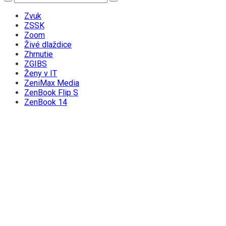
Zvuk
ZSSK
Zoom
Živé dlaždice
Zhrnutie
ZGIBS
Ženy v IT
ZeniMax Media
ZenBook Flip S
ZenBook 14