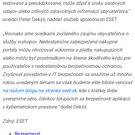
testované a prevádzkované, môže dôjsť k úniku osobných
údajov alebo citlivých zdravotných informácií obyvateľstva,”
uviedol Peter Dekýš, riaditeľ služieb spoločnosti ESET.
„Rovnako sme svedkami zvýšeného záujmu obyvateľstva o
služby e-shopov. Nedostatočne zabezpečené nákupné
portály môžu ohrozovať súkromie a platby nakupujúcich
alebo môžu byť prostriedkom na šírenie škodlivého kódu pre
používateľov s nedostatočnou bezpečnostnou ochranou.
Zvyšovať povedomie o IT bezpečnosti sa snažíme už mnoho
rokov, uvedeným témam sa však budeme ešte hlbšie venovať
na našom blogu na stránke eset.sk
, kde v krátkej dobe
uverejníme sériu článkov týkajúcich sa bezpečnosti aplikácií
v kybernetickom priestore,“
dodal Dekýš.
Zdroj: ESET
Bezpečnosť