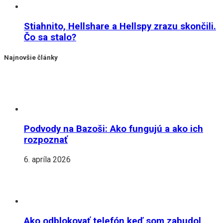
Stiahnito, Hellshare a Hellspy zrazu skončili.
Čo sa stalo?
Najnovšie články
Podvody na Bazoši: Ako fungujú a ako ich
rozpoznať
6. apríla 2026
Ako odblokovať telefón keď som zabudol