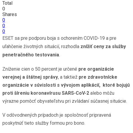
Total
0
Shares
0
0
0
ESET sa pre podporu boja s ochorením COVID-19 a pre
uľahčenie životných situácií, rozhodla
znížiť ceny za služby
penetračného testovania
.
Zníženie cien o 50 percent je určené
pre organizácie
verejnej a štátnej správy
, a taktiež
pre zdravotnícke
organizácie v súvislosti s vývojom aplikácií, ktoré bojujú
proti šíreniu koronavírusu SARS-CoV-2
alebo môžu
výrazne pomôcť obyvateľstvu pri zvládaní súčasnej situácie.
V odôvodnených prípadoch je spoločnosť pripravená
poskytnúť tieto služby formou pro bono.