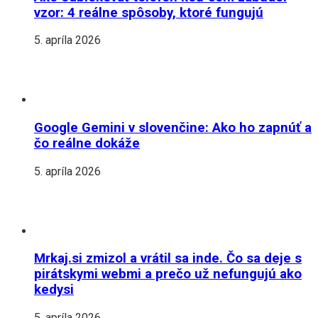
vzor: 4 reálne spôsoby, ktoré fungujú
5. apríla 2026
Google Gemini v slovenčine: Ako ho zapnúť a
čo reálne dokáže
5. apríla 2026
Mrkaj.si zmizol a vrátil sa inde. Čo sa deje s
pirátskymi webmi a prečo už nefungujú ako
kedysi
5. apríla 2026