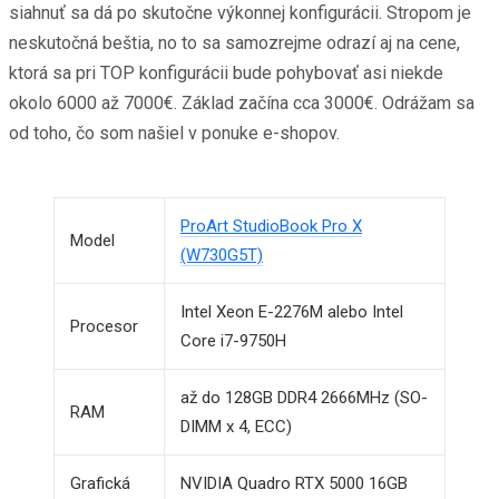
siahnuť sa dá po skutočne výkonnej konfigurácii. Stropom je
neskutočná beštia, no to sa samozrejme odrazí aj na cene,
ktorá sa pri TOP konfigurácii bude pohybovať asi niekde
okolo 6000 až 7000€. Základ začína cca 3000€. Odrážam sa
od toho, čo som našiel v ponuke e-shopov.
ProArt StudioBook Pro X
Model
(W730G5T)
Intel Xeon E-2276M alebo Intel
Procesor
Core i7-9750H
až do 128GB DDR4 2666MHz (SO-
RAM
DIMM x 4, ECC)
Grafická
NVIDIA Quadro RTX 5000 16GB