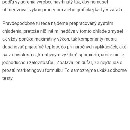
podľa vyjadrenia výrobcu navrhnutý tak, aby nemusel
obmedzovať výkon procesora alebo grafickej karty v záťaži.
Pravdepodobne tu teda nájdeme prepracovaný systém
chladenia, pretože nič iné mi nedáva v tomto ohľade zmysel –
ak vždy ponúka maximálny výkon, tak komponenty musia
dosahovať prijateľné teploty, čo pri náročných aplikáciách, aké
sa v súvislosti s „kreatívnym vyžitím“ spomínajú, určite nie je
jednoduchou záležitosťou. Zostáva len dúfať, že nejde iba o
prostú marketingovú formulku. To samozrejme ukážu odborné
testy.