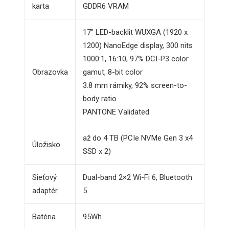
karta
GDDR6 VRAM
17” LED-backlit WUXGA (1920 x
1200) NanoEdge display, 300 nits
1000:1, 16:10, 97% DCI-P3 color
Obrazovka
gamut, 8-bit color
3.8 mm rámiky, 92% screen-to-
body ratio
PANTONE Validated
až do 4 TB (PCIe NVMe Gen 3 x4
Úložisko
SSD x 2)
Sieťový
Dual-band 2×2 Wi-Fi 6, Bluetooth
adaptér
5
Batéria
95Wh