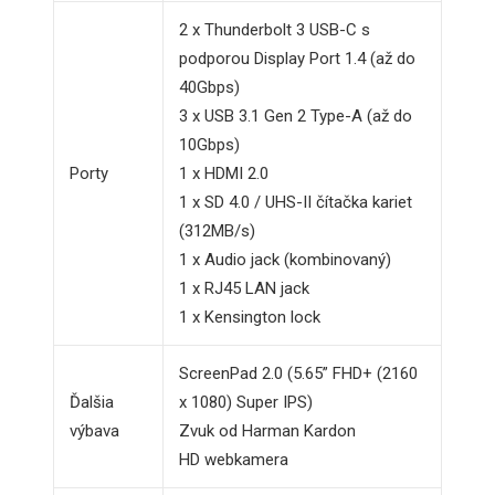
2 x Thunderbolt 3 USB-C s
podporou Display Port 1.4 (až do
40Gbps)
3 x USB 3.1 Gen 2 Type-A (až do
10Gbps)
Porty
1 x HDMI 2.0
1 x SD 4.0 / UHS-II čítačka kariet
(312MB/s)
1 x Audio jack (kombinovaný)
1 x RJ45 LAN jack
1 x Kensington lock
ScreenPad 2.0 (5.65” FHD+ (2160
Ďalšia
x 1080) Super IPS)
výbava
Zvuk od Harman Kardon
HD webkamera