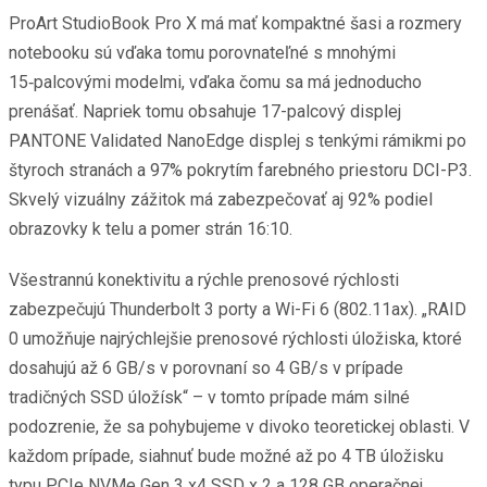
ProArt StudioBook Pro X má mať kompaktné šasi a rozmery
notebooku sú vďaka tomu porovnateľné s mnohými
15‑palcovými modelmi, vďaka čomu sa má jednoducho
prenášať. Napriek tomu obsahuje 17-palcový displej
PANTONE Validated NanoEdge displej s tenkými rámikmi po
štyroch stranách a 97% pokrytím farebného priestoru DCI-P3.
Skvelý vizuálny zážitok má zabezpečovať aj 92% podiel
obrazovky k telu a pomer strán 16:10.
Všestrannú konektivitu a rýchle prenosové rýchlosti
zabezpečujú Thunderbolt 3 porty a Wi-Fi 6 (802.11ax). „RAID
0 umožňuje najrýchlejšie prenosové rýchlosti úložiska, ktoré
dosahujú až 6 GB/s v porovnaní so 4 GB/s v prípade
tradičných SSD úložísk“ – v tomto prípade mám silné
podozrenie, že sa pohybujeme v divoko teoretickej oblasti. V
každom prípade, siahnuť bude možné až po 4 TB úložisku
typu PCIe NVMe Gen 3 x4 SSD x 2 a 128 GB operačnej