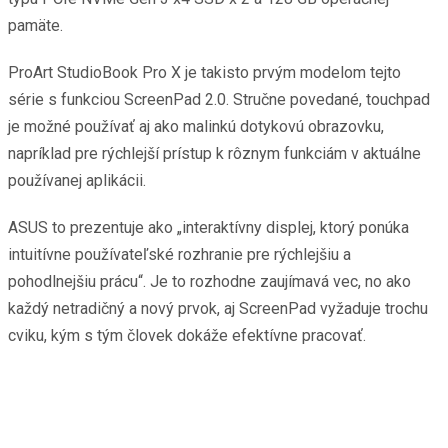
pamäte.
ProArt StudioBook Pro X je takisto prvým modelom tejto
série s funkciou ScreenPad 2.0. Stručne povedané, touchpad
je možné používať aj ako malinkú dotykovú obrazovku,
napríklad pre rýchlejší prístup k rôznym funkciám v aktuálne
používanej aplikácii.
ASUS to prezentuje ako „interaktívny displej, ktorý ponúka
intuitívne používateľské rozhranie pre rýchlejšiu a
pohodlnejšiu prácu“. Je to rozhodne zaujímavá vec, no ako
každý netradičný a nový prvok, aj ScreenPad vyžaduje trochu
cviku, kým s tým človek dokáže efektívne pracovať.