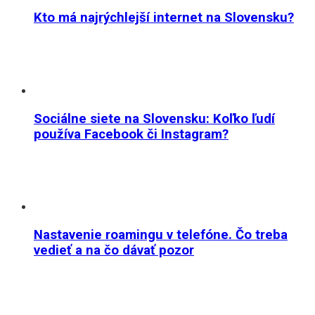
Kto má najrýchlejší internet na Slovensku?
Sociálne siete na Slovensku: Koľko ľudí
používa Facebook či Instagram?
Nastavenie roamingu v telefóne. Čo treba
vedieť a na čo dávať pozor