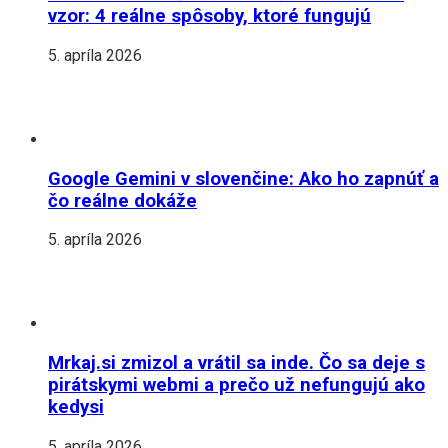
vzor: 4 reálne spôsoby, ktoré fungujú
5. apríla 2026
Google Gemini v slovenčine: Ako ho zapnúť a
čo reálne dokáže
5. apríla 2026
Mrkaj.si zmizol a vrátil sa inde. Čo sa deje s
pirátskymi webmi a prečo už nefungujú ako
kedysi
5. apríla 2026