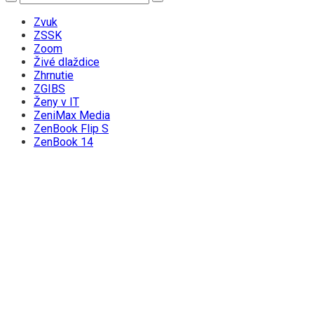
Zvuk
ZSSK
Zoom
Živé dlaždice
Zhrnutie
ZGIBS
Ženy v IT
ZeniMax Media
ZenBook Flip S
ZenBook 14