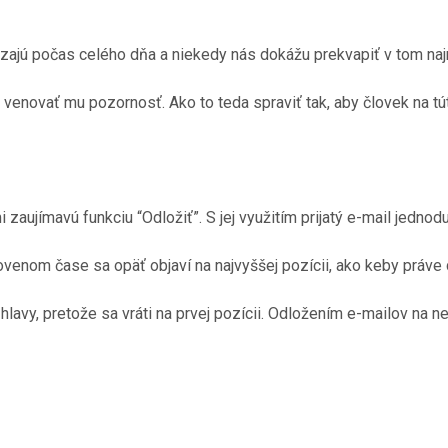
dzajú počas celého dňa a niekedy nás dokážu prekvapiť v tom 
 venovať mu pozornosť. Ako to teda spraviť tak, aby človek na t
 zaujímavú funkciu “Odložiť”. S jej využitím prijatý e-mail jedno
venom čase sa opäť objaví na najvyššej pozícii, ako keby práve 
hlavy, pretože sa vráti na prvej pozícii. Odložením e-mailov na ne