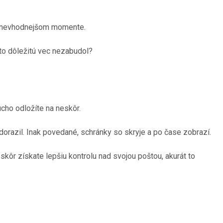
najnevhodnejšom momente.
úto dôležitú vec nezabudol?
ducho odložíte na neskôr.
dorazil. Inak povedané, schránky so skryje a po čase zobrazí.
skôr získate lepšiu kontrolu nad svojou poštou, akurát to