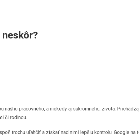
a neskôr?
 nášho pracovného, a niekedy aj súkromného, života. Prichádzajú
i či rodinou.
poň trochu uľahčiť a získať nad nimi lepšiu kontrolu. Google na 