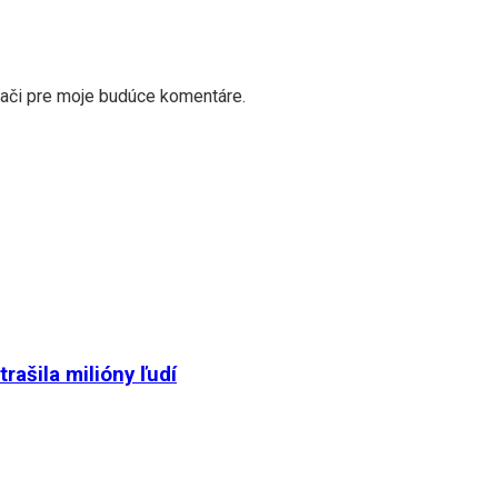
dači pre moje budúce komentáre.
ašila milióny ľudí