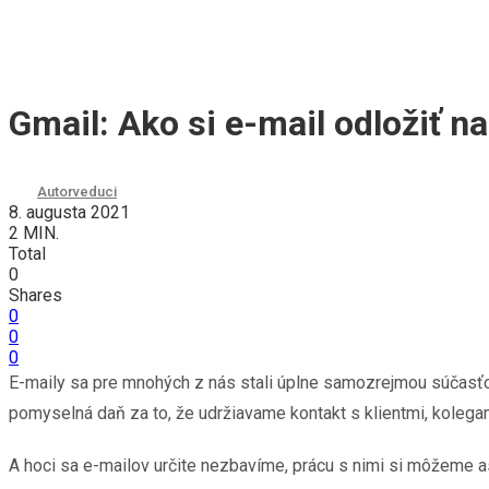
Gmail: Ako si e-mail odložiť n
Autor
veduci
8. augusta 2021
2 MIN.
Total
0
Shares
0
0
0
E-maily sa pre mnohých z nás stali úplne samozrejmou súčasťou
pomyselná daň za to, že udržiavame kontakt s klientmi, kolegam
A hoci sa e-mailov určite nezbavíme, prácu s nimi si môžeme as