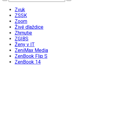
Zvuk
ZSSK
Zoom
Živé dlaždice
Zhrnutie
ZGIBS
Ženy v IT
ZeniMax Media
ZenBook Flip S
ZenBook 14