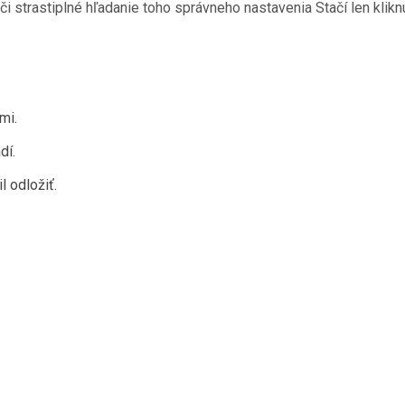
i strastiplné hľadanie toho správneho nastavenia Stačí len kliknú
mi.
dí.
l odložiť.