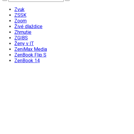
Zvuk
ZSSK
Zoom
Živé dlaždice
Zhrnutie
ZGIBS
Ženy v IT
ZeniMax Media
ZenBook Flip S
ZenBook 14