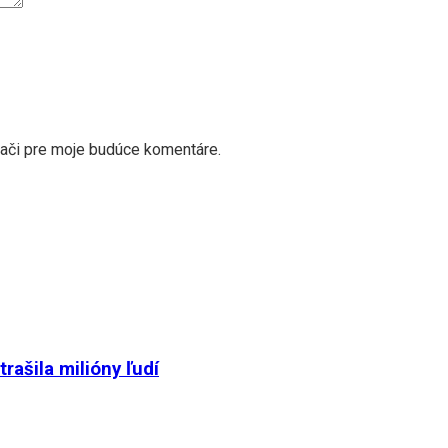
dači pre moje budúce komentáre.
ašila milióny ľudí