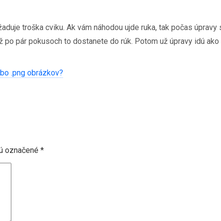
duje troška cviku. Ak vám náhodou ujde ruka, tak počas úpravy s
 už po pár pokusoch to dostanete do rúk. Potom už úpravy idú ako
ebo .png obrázkov?
sú označené
*