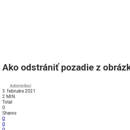
Ako odstrániť pozadie z obráz
Autor
veduci
3. februára 2021
2 MIN.
Total
0
Shares
0
0
0