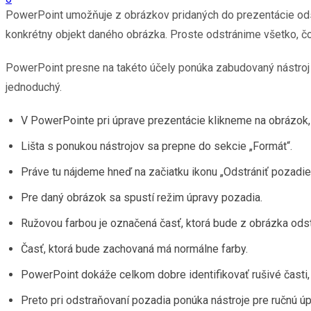
PowerPoint umožňuje z obrázkov pridaných do prezentácie odst
konkrétny objekt daného obrázka. Proste odstránime všetko, č
PowerPoint presne na takéto účely ponúka zabudovaný nástroj 
jednoduchý.
V PowerPointe pri úprave prezentácie klikneme na obrázok,
Lišta s ponukou nástrojov sa prepne do sekcie „Formát“.
Práve tu nájdeme hneď na začiatku ikonu „Odstrániť pozadie
Pre daný obrázok sa spustí režim úpravy pozadia.
Ružovou farbou je označená časť, ktorá bude z obrázka ods
Časť, ktorá bude zachovaná má normálne farby.
PowerPoint dokáže celkom dobre identifikovať rušivé časti, 
Preto pri odstraňovaní pozadia ponúka nástroje pre ručnú úp