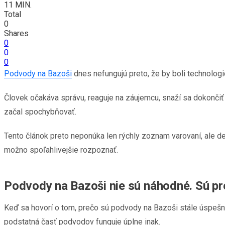
11 MIN.
Total
0
Shares
0
0
0
Podvody na Bazoši
dnes nefungujú preto, že by boli technologi
Človek očakáva správu, reaguje na záujemcu, snaží sa dokončiť
začal spochybňovať.
Tento článok preto neponúka len rýchly zoznam varovaní, ale de
možno spoľahlivejšie rozpoznať.
Podvody na Bazoši nie sú náhodné. Sú pr
Keď sa hovorí o tom, prečo sú podvody na Bazoši stále úspešné,
podstatná časť podvodov funguje úplne inak.