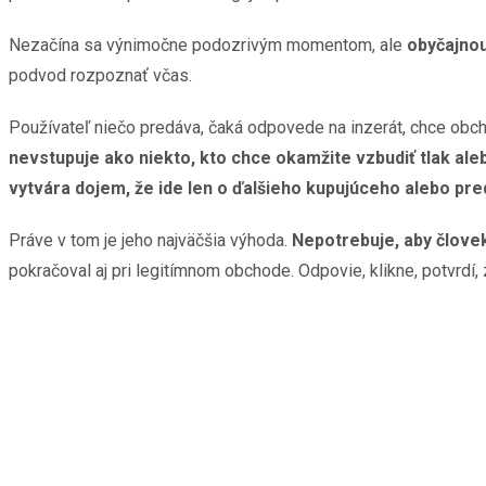
Nezačína sa výnimočne podozrivým momentom, ale
obyčajnou
podvod rozpoznať včas.
Používateľ niečo predáva, čaká odpovede na inzerát, chce obch
nevstupuje ako niekto, kto chce okamžite vzbudiť tlak aleb
vytvára dojem, že ide len o ďalšieho kupujúceho alebo pr
Práve v tom je jeho najväčšia výhoda.
Nepotrebuje, aby človek
pokračoval aj pri legitímnom obchode. Odpovie, klikne, potvrdí