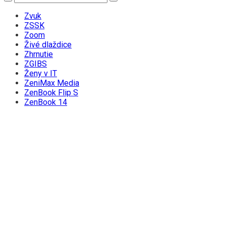
Zvuk
ZSSK
Zoom
Živé dlaždice
Zhrnutie
ZGIBS
Ženy v IT
ZeniMax Media
ZenBook Flip S
ZenBook 14