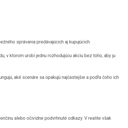
bežného správania predávajúcich aj kupujúcich.
, v ktorom urobí jednu rozhodujúcu akciu bez toho, aby ju
ngujú, aké scenáre sa opakujú najčastejšie a podľa čoho ich
venčinu alebo očividne podvrhnuté odkazy. V realite však