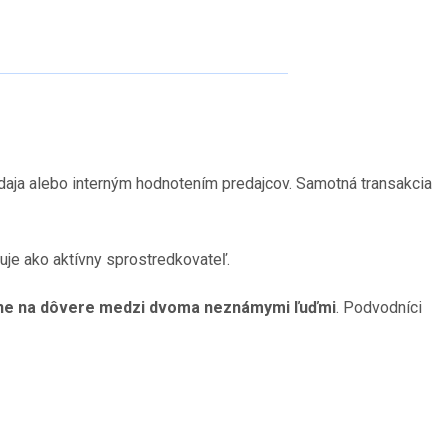
aja alebo interným hodnotením predajcov. Samotná transakcia
je ako aktívny sprostredkovateľ.
učne na dôvere medzi dvoma neznámymi ľuďmi
. Podvodníci