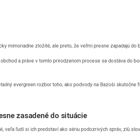
cky mimoriadne zložité, ale preto, že veľmi presne zapadajú do 
 obchod a práve v tomto prirodzenom procese sa dostáva do bodu
tailný evergreen rozbor toho, ako podvody na Bazoši skutočne fu
esne zasadené do situácie
 veľa ľudí si ich predstaví ako sériu podozrivých správ, zlú slo