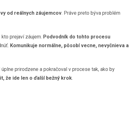
ávy od reálnych záujemcov
. Práve preto býva problém
 kto prejaví záujem.
Podvodník do tohto procesu
dnúť.
Komunikuje normálne, pôsobí vecne, nevyčnieva a
al úplne prirodzene a pokračoval v procese tak, ako by
it, že ide len o ďalší bežný krok
.