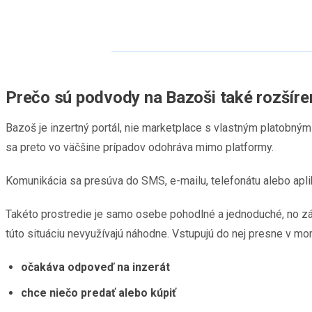
Prečo sú podvody na Bazoši také rozšíre
Bazoš je inzertný portál, nie marketplace s vlastným platob
sa preto vo väčšine prípadov odohráva mimo platformy.
Komunikácia sa presúva do SMS, e-mailu, telefonátu alebo apl
Takéto prostredie je samo osebe pohodlné a jednoduché, no 
túto situáciu nevyužívajú náhodne. Vstupujú do nej presne v mo
očakáva odpoveď na inzerát
chce niečo predať alebo kúpiť