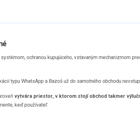
né
ným systémom, ochranou kupujúceho, vstavaným mechanizmom pred
ikácií typu WhatsApp a Bazoš už do samotného obchodu nevstupu
zároveň
vytvára priestor, v ktorom stojí obchod takmer výl
mente, keď používateľ: