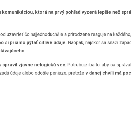
 komunikáciou, ktorá na prvý pohľad vyzerá lepšie než spr
od uzavrieť čo najjednoduchšie a prirodzene reaguje na každého,
o si priamo pýtať citlivé údaje.
Naopak, najskôr sa snaží zapa
edávajúceho
.
 spravil zjavne nelogickú vec
. Potrebuje iba to, aby sa správ
, zadá údaje alebo odošle peniaze, pretože
v danej chvíli má poc