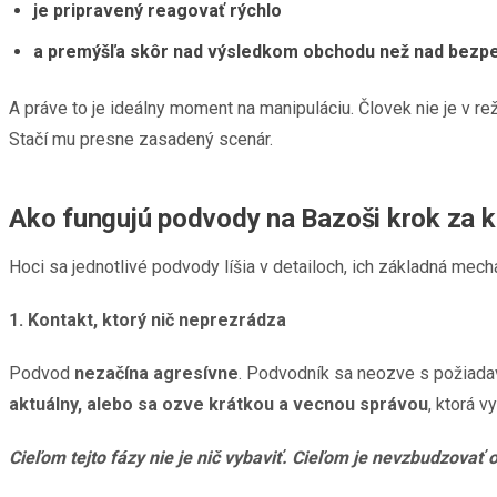
je pripravený reagovať rýchlo
a premýšľa skôr nad výsledkom obchodu než nad bezp
A práve to je ideálny moment na manipuláciu. Človek nie je v r
Stačí mu presne zasadený scenár.
Ako fungujú podvody na Bazoši krok za 
Hoci sa jednotlivé podvody líšia v detailoch, ich základná mech
1. Kontakt, ktorý nič neprezrádza
Podvod
nezačína agresívne
. Podvodník sa neozve s požiadav
aktuálny, alebo sa ozve krátkou a vecnou správou
, ktorá v
Cieľom tejto fázy nie je nič vybaviť. Cieľom je nevzbudzovať 