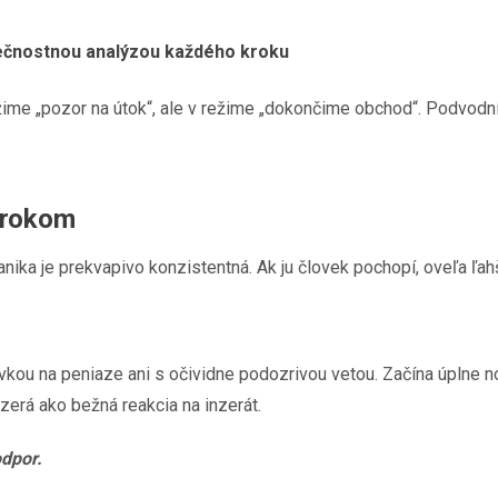
ečnostnou analýzou každého kroku
ežime „pozor na útok“, ale v režime „dokončime obchod“. Podvodn
krokom
anika je prekvapivo konzistentná. Ak ju človek pochopí, oveľa ľah
kou na peniaze ani s očividne podozrivou vetou. Začína úplne 
yzerá ako bežná reakcia na inzerát.
odpor.