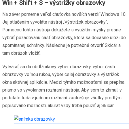
Win + Shift + S – výstrižky obrazovky
Na záver pomerne veľká chuťovka novších verzií Windows 10.
Jej stlačením vyvoláte nástroj „Výstrižok obrazovky“.
Pomocou tohto nástroja dokážete s využitím myšky presne
vybrať požadovanú časť obrazovky, ktorá sa dočasne uloží do
spomínanej schránky. Následne je potrebné otvoriť Skicár a
tam obrázok vložiť.
Vytvárať sa dá obdĺžnikový výber obrazovky, výber časti
obrazovky voľnou rukou, výber celej obrazovky a výstrižok
okna aktívnej aplikácie. Medzi týmito možnosťami sa prepína
priamo vo vyvolanom rozhraní nástroja. Aby som to zhrnul, v
podstate teda v jednom rozhraní zastrešuje všetky predtým
popisované možnosti, akurát vždy treba použiť aj Skicár.