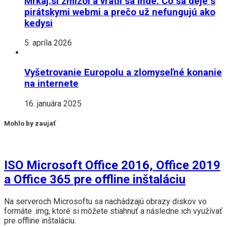
Mrkaj.si zmizol a vrátil sa inde. Čo sa deje s
pirátskymi webmi a prečo už nefungujú ako
kedysi
5. apríla 2026
Vyšetrovanie Europolu a zlomyseľné konanie
na internete
16. januára 2025
Mohlo by zaujať
ISO Microsoft Office 2016, Office 2019
a Office 365 pre offline inštaláciu
Na serveroch Microsoftu sa nachádzajú obrazy diskov vo
formáte .img, ktoré si môžete stiahnuť a následne ich využívať
pre offline inštaláciu.