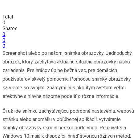
Total
0
Shares
0
0
0
Screenshot alebo po našom, snímka obrazovky. Jednoduchý
obrázok, ktorý zachytáva aktuálnu situáciu obrazovky nášho
zariadenia. Pre hráčov úplne bežná vec, pre domácich
používateľov skvelý pomocník. Pomocou snímky obrazovky
sa vieme so svojimi známymi či s okolitým svetom veľmi
efektívne a hlavne názorne podeliť o rôzne informácie.
Či už ide snímku zachytávajúcu podrobné nastavenia, webovú
stránku alebo anomáliu v obľúbenej aplikácii, vytváranie
snímky obrazovky skôr či neskôr príde vhod. Používatelia
Windows 10 majú k dispozícii hneď štvoricu rôznych metód,