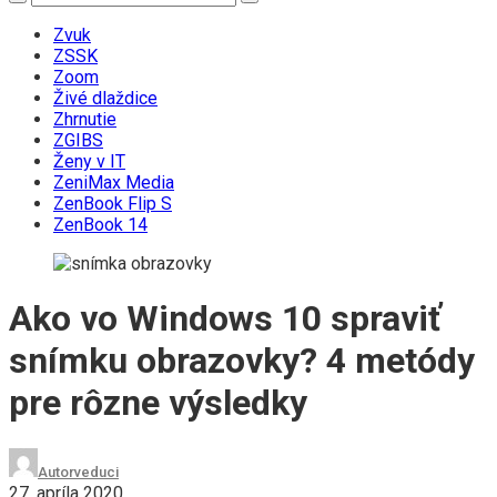
Zvuk
ZSSK
Zoom
Živé dlaždice
Zhrnutie
ZGIBS
Ženy v IT
ZeniMax Media
ZenBook Flip S
ZenBook 14
Ako vo Windows 10 spraviť
snímku obrazovky? 4 metódy
pre rôzne výsledky
Autor
veduci
27. apríla 2020