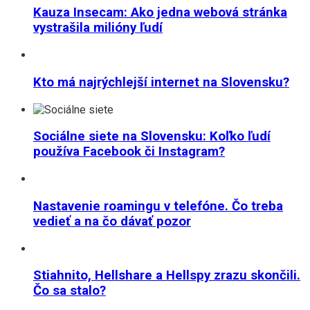
Kauza Insecam: Ako jedna webová stránka
vystrašila milióny ľudí
Kto má najrýchlejší internet na Slovensku?
Sociálne siete na Slovensku: Koľko ľudí
používa Facebook či Instagram?
Nastavenie roamingu v telefóne. Čo treba
vedieť a na čo dávať pozor
Stiahnito, Hellshare a Hellspy zrazu skončili.
Čo sa stalo?