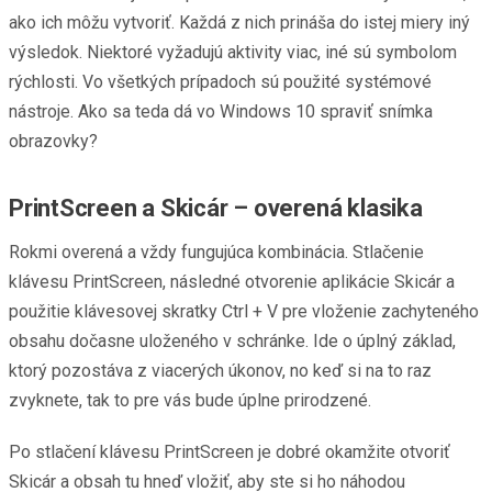
ako ich môžu vytvoriť. Každá z nich prináša do istej miery iný
výsledok. Niektoré vyžadujú aktivity viac, iné sú symbolom
rýchlosti. Vo všetkých prípadoch sú použité systémové
nástroje. Ako sa teda dá vo Windows 10 spraviť snímka
obrazovky?
PrintScreen a Skicár – overená klasika
Rokmi overená a vždy fungujúca kombinácia. Stlačenie
klávesu PrintScreen, následné otvorenie aplikácie Skicár a
použitie klávesovej skratky Ctrl + V pre vloženie zachyteného
obsahu dočasne uloženého v schránke. Ide o úplný základ,
ktorý pozostáva z viacerých úkonov, no keď si na to raz
zvyknete, tak to pre vás bude úplne prirodzené.
Po stlačení klávesu PrintScreen je dobré okamžite otvoriť
Skicár a obsah tu hneď vložiť, aby ste si ho náhodou