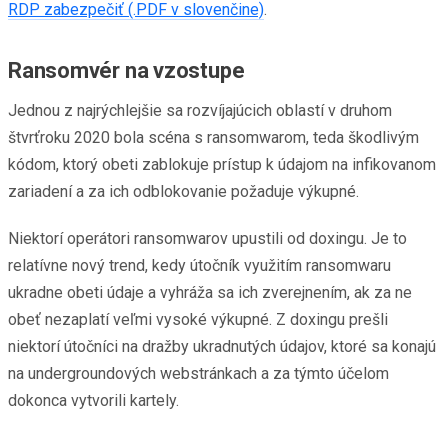
RDP zabezpečiť (.PDF v slovenčine)
.
Ransomvér na vzostupe
Jednou z najrýchlejšie sa rozvíjajúcich oblastí v druhom
štvrťroku 2020 bola scéna s ransomwarom, teda škodlivým
kódom, ktorý obeti zablokuje prístup k údajom na infikovanom
zariadení a za ich odblokovanie požaduje výkupné.
Niektorí operátori ransomwarov upustili od doxingu. Je to
relatívne nový trend, kedy útočník využitím ransomwaru
ukradne obeti údaje a vyhráža sa ich zverejnením, ak za ne
obeť nezaplatí veľmi vysoké výkupné. Z doxingu prešli
niektorí útočníci na dražby ukradnutých údajov, ktoré sa konajú
na undergroundových webstránkach a za týmto účelom
dokonca vytvorili kartely.