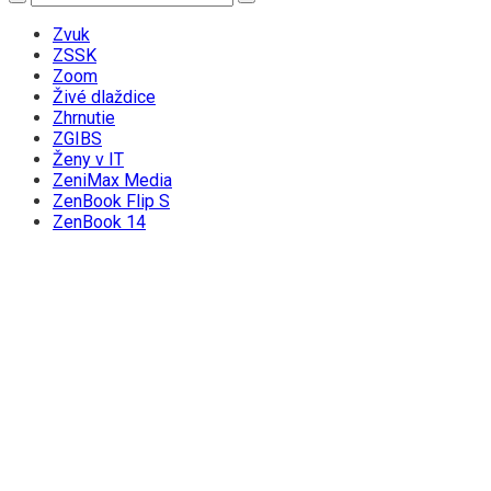
Zvuk
ZSSK
Zoom
Živé dlaždice
Zhrnutie
ZGIBS
Ženy v IT
ZeniMax Media
ZenBook Flip S
ZenBook 14