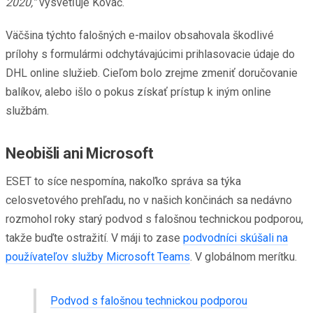
2020,“
vysvetľuje Kováč.
Väčšina týchto falošných e-mailov obsahovala škodlivé
prílohy s formulármi odchytávajúcimi prihlasovacie údaje do
DHL online služieb. Cieľom bolo zrejme zmeniť doručovanie
balíkov, alebo išlo o pokus získať prístup k iným online
službám.
Neobišli ani Microsoft
ESET to síce nespomína, nakoľko správa sa týka
celosvetového prehľadu, no v našich končinách sa nedávno
rozmohol roky starý podvod s falošnou technickou podporou,
takže buďte ostražití. V máji to zase
podvodníci skúšali na
používateľov služby Microsoft Teams
. V globálnom merítku.
Podvod s falošnou technickou podporou