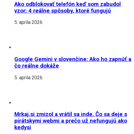
Ako odblokovať telefón keď som zabudol
vzor: 4 reálne spôsoby, ktoré fungujú
5. apríla 2026
Google Gemini v slovenčine: Ako ho zapnúť a
čo reálne dokáže
5. apríla 2026
Mrkaj.si zmizol a vrátil sa inde. Čo sa deje s
pirátskymi webmi a prečo už nefungujú ako
kedysi