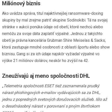
Miliónový biznis
Ako uvádza správa, titul najaktívnejšej ransomware-doxing
skupiny by mal zrejme patriť skupine Sodinokibi. Tá na svojej
stránke v aukcii ponúka údaje od obetí, ktoré nechcú alebo
nemôžu za svoje dáta zaplatiť výpalné. Jednou z takýchto
obetí je právna kancelária Grubman Shire Meiselas & Sacks,
ktorá zastupuje mnohé osobnosti z oblasti športu alebo show
biznisu. Gang si za ich údaje najskôr vyžiadal výpalné vo
výške 21 miliónov dolárov, neskôr ho zvýšil na 42.
Zneužívajú aj meno spoločnosti DHL
„Telemetria spoločnosti ESET tiež zaznamenala prudký
nárast phishingových e-mailov vydávajúcich sa za DHL,
jednu z popredných svetových doručovacích služieb. Išlo až
o desaťnásobný nárast v porovnaní s prvým štvrťrokom