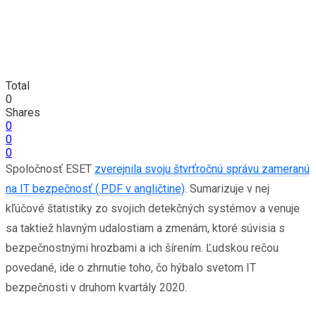
Total
0
Shares
0
0
0
Spoločnosť ESET
zverejnila svoju štvrťročnú správu zameranú
na IT bezpečnosť (.PDF v angličtine)
. Sumarizuje v nej
kľúčové štatistiky zo svojich detekčných systémov a venuje
sa taktiež hlavným udalostiam a zmenám, ktoré súvisia s
bezpečnostnými hrozbami a ich šírením. Ľudskou rečou
povedané, ide o zhrnutie toho, čo hýbalo svetom IT
bezpečnosti v druhom kvartály 2020.