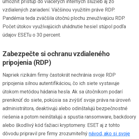
umožniť prístup do viacerých interných služieb aj zo
vzdialených zariadení. Väčšinou využitím práve RDP.
Pandémia teda zväčšila útočnú plochu zneužívajúcu RDP.
Počet útokov využívajúcich uhádnutie hesiel stúpol podľa
údajov ESETu o 30 percent.
Zabezpečte si ochranu vzdialeného
pripojenia (RDP)
Napriek rizikám firmy častokrát nechránia svoje RDP
pripojenia silnou autentifikáciou, čo ich siete vystavuje
útokom metódou hádania hesla. Ak sa útočníkom podarí
preniknúť do siete, pokúsia sa zvýšiť svoje práva na úroveň
administrátora, deaktivujú alebo odinštalujú bezpečnostné
riešenia a potom neinštalujú a spustia ransomware, backdoory
alebo škodlivý kód ťažiaci kryptomeny. ESET aj z tohto
dôvodu pripravil pre firmy zrozumiteľný
návod, ako si svoje