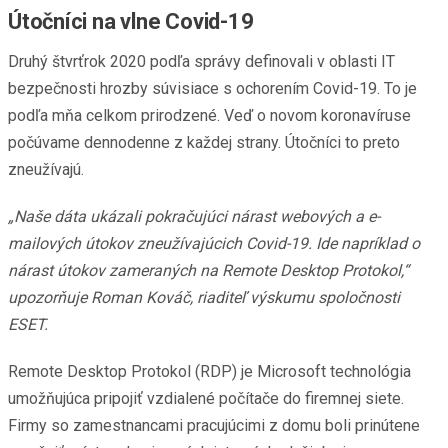
Útočníci na vlne Covid-19
Druhý štvrťrok 2020 podľa správy definovali v oblasti IT
bezpečnosti hrozby súvisiace s ochorením Covid-19. To je
podľa mňa celkom prirodzené. Veď o novom koronavíruse
počúvame dennodenne z každej strany. Útočníci to preto
zneužívajú.
„Naše dáta ukázali pokračujúci nárast webových a e-
mailových útokov zneužívajúcich Covid-19. Ide napríklad o
nárast útokov zameraných na Remote Desktop Protokol,“
upozorňuje Roman Kováč, riaditeľ výskumu spoločnosti
ESET.
Remote Desktop Protokol (RDP) je Microsoft technológia
umožňujúca pripojiť vzdialené počítače do firemnej siete.
Firmy so zamestnancami pracujúcimi z domu boli prinútene