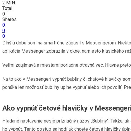
2 MIN.
Total
0
Shares
0
0
0
Dlhšiu dobu som na smartfóne zápasil s Messengerom. Niektoré 
aplikácia Messenger zobrazila v okne, namiesto klasického rež
Veľmi zaujímavá a miestami poriadne otravná vec. Hlavne preto
Na to ako v Messengeri vypnúť bubliny či chatové hlavičky som 
ponúka len možnosť bubliny úplne vypnúť alebo ich povoliť. Pret
Ako vypnúť četové hlavičky v Messenger
Hľadané nastavenie nesie príznačný názov „Bubliny“. Takže, ak 
ho vypnúť. Tento postup sa hodí ak chcete četové hlavičky úplne