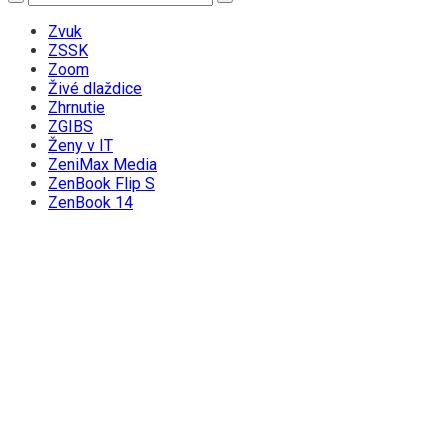
Zvuk
ZSSK
Zoom
Živé dlaždice
Zhrnutie
ZGIBS
Ženy v IT
ZeniMax Media
ZenBook Flip S
ZenBook 14