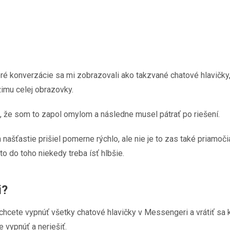
konverzácie sa mi zobrazovali ako takzvané chatové hlavičky, re
imu celej obrazovky.
, že som to zapol omylom a následne musel pátrať po riešení.
našťastie prišiel pomerne rýchlo, ale nie je to zas také priamoč
o do toho niekedy treba ísť hlbšie.
i?
chcete vypnúť všetky chatové hlavičky v Messengeri a vrátiť sa k
 vypnúť a neriešiť.