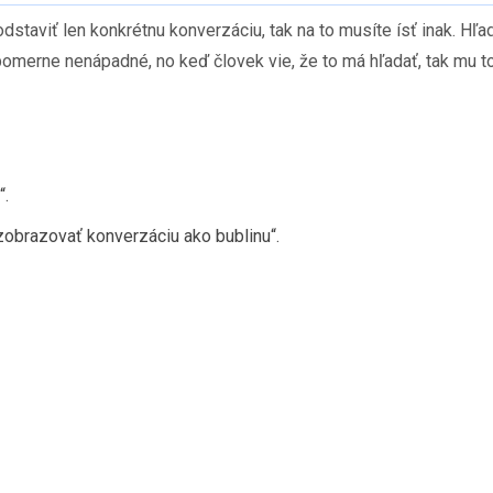
dstaviť len konkrétnu konverzáciu, tak na to musíte ísť inak. H
omerne nenápadné, no keď človek vie, že to má hľadať, tak mu t
“.
zobrazovať konverzáciu ako bublinu“.