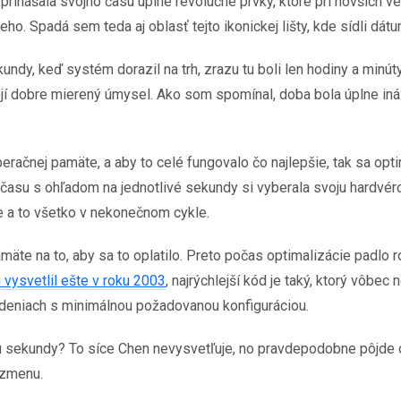
a“ prinášala svojho času úplne revolučné prvky, ktoré pri novší
ho. Spadá sem teda aj oblasť tejto ikonickej lišty, kde sídli dát
dy, keď systém dorazil na trh, zrazu tu boli len hodiny a minúty
ojí dobre mierený úmysel. Ako som spomínal, doba bola úplne iná
čnej pamäte, a aby to celé fungovalo čo najlepšie, tak sa optim
ia času s ohľadom na jednotlivé sekundy si vyberala svoju hardvérov
e a to všetko v nekonečnom cykle.
äte na to, aby sa to oplatilo. Preto počas optimalizácie padlo roz
 vysvetlil ešte v roku 2003
, najrýchlejší kód je taký, ktorý vôb
iadeniach s minimálnou požadovanou konfiguráciou.
sekundy? To síce Chen nevysvetľuje, no pravdepodobne pôjde o 
 zmenu.