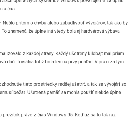
ch verziách operačných systémov Windows považujeme za úplnú
um a čas.
. Nešlo pritom o chybu alebo zábudlivosť vývojárov, tak ako by
. To znamená, že úplne iná vtedy bola aj hardvérová výbava
alizovalo z každej strany. Každý ušetrený kilobajt mal priam
ú daň. Triviálna totiž bola len na prvý pohľad. V praxi za tým
hodnutie tieto prostriedky radšej ušetriť, a tak sa vývojári so
ec nemusí bežať. Ušetrená pamäť sa mohla použiť niekde úplne
prežitok práve z čias Windows 95. Keď už sa to tak raz