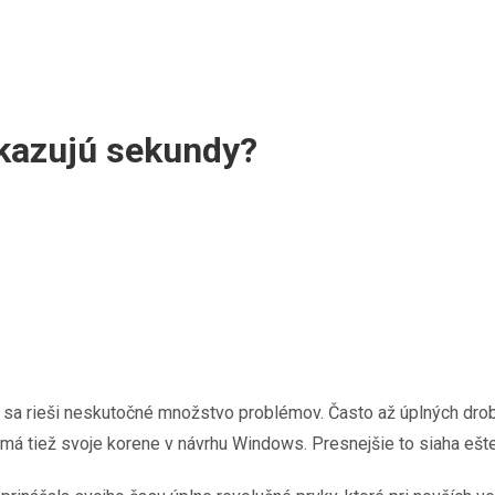
kazujú sekundy?
sa rieši neskutočné množstvo problémov. Často až úplných drobn
y má tiež svoje korene v návrhu Windows. Presnejšie to siaha eš