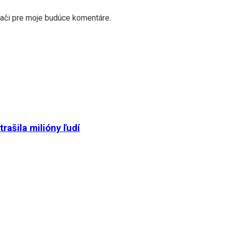
dači pre moje budúce komentáre.
ašila milióny ľudí