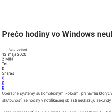
Prečo hodiny vo Windows neu
Autor
veduci
12. mája 2020
2 MIN.
Total
0
Shares
0
0
0
Operačné systémy sú komplexnými kolosmi, pri návrhu ktorých 
skutočnosť, že hodiny v notifikačnej oblasti neukazujú sekund