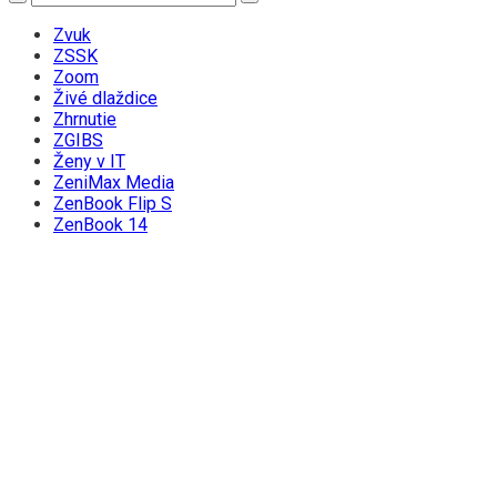
Zvuk
ZSSK
Zoom
Živé dlaždice
Zhrnutie
ZGIBS
Ženy v IT
ZeniMax Media
ZenBook Flip S
ZenBook 14