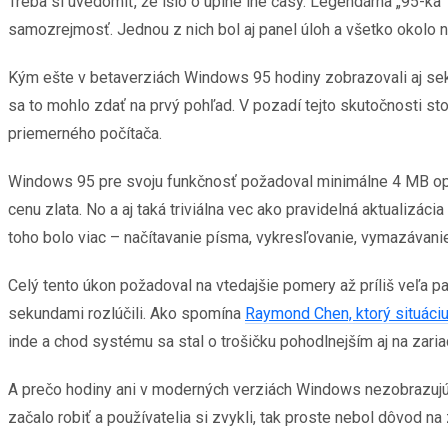
Treba si uvedomiť, že išlo o úplne iné časy. Legendárna „95-k
samozrejmosť. Jednou z nich bol aj panel úloh a všetko okolo ne
Kým ešte v betaverziách Windows 95 hodiny zobrazovali aj sekun
sa to mohlo zdať na prvý pohľad. V pozadí tejto skutočnosti st
priemerného počítača.
Windows 95 pre svoju funkčnosť požadoval minimálne 4 MB opera
cenu zlata. No a aj taká triviálna vec ako pravidelná aktualizác
toho bolo viac – načítavanie písma, vykresľovanie, vymazávani
Celý tento úkon požadoval na vtedajšie pomery až príliš veľa pam
sekundami rozlúčili. Ako spomína
Raymond Chen, ktorý situáciu
inde a chod systému sa stal o trošičku pohodlnejším aj na zar
A prečo hodiny ani v moderných verziách Windows nezobrazujú 
začalo robiť a používatelia si zvykli, tak proste nebol dôvod na