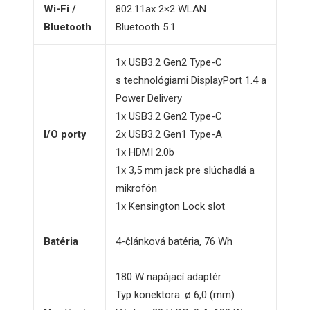
Wi-Fi /
802.11ax 2×2 WLAN
Bluetooth
Bluetooth 5.1
1x USB3.2 Gen2 Type-C
s technológiami DisplayPort 1.4 a
Power Delivery
1x USB3.2 Gen2 Type-C
I/O porty
2x USB3.2 Gen1 Type-A
1x HDMI 2.0b
1x 3,5 mm jack pre slúchadlá a
mikrofón
1x Kensington Lock slot
Batéria
4-článková batéria, 76 Wh
180 W napájací adaptér
Typ konektora: ø 6,0 (mm)