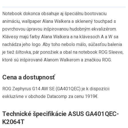
Notebook dokonca obsahuje aj špeciálnu bootovaciu
animáciu, wallpaper Alana Walkera a sklenený touchpad s
povrchovou úpravou inšpirovanou hudobným ekvalizérom.
Klávesy majú farby Alana Walkera a na klávesoch A a W sa
nachádza jeho logo. Aby toho nebolo málo, súčasťou balenia
je tiež šiltovka, pár ponožiek a obal na notebook ROG Sleeve,
ktoré sú inšpirované Alanom Walkerom a značkou ROG.
Cena a dostupnosť
ROG Zephyrus G14 AW SE (GA401QEC) je k dispozícii
exkluzívne v obchode Datacomp za cenu 1919€.
Technické špecifikácie ASUS GA401QEC-
K2064T