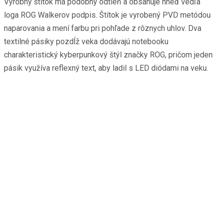
Výrobný štítok má podobný odtieň a obsahuje hneď vedľa
loga ROG Walkerov podpis. Štítok je vyrobený PVD metódou
naparovania a mení farbu pri pohľade z rôznych uhlov. Dva
textilné pásiky pozdĺž veka dodávajú notebooku
charakteristický kyberpunkový štýl značky ROG, pričom jeden
pásik využíva reflexný text, aby ladil s LED diódami na veku.