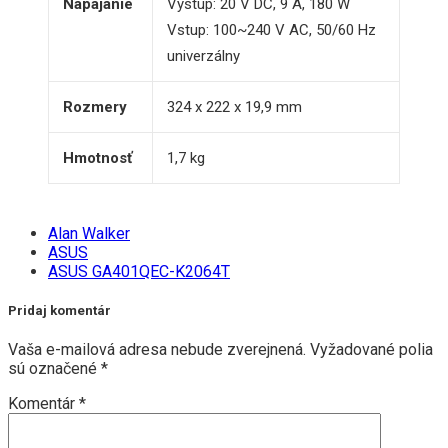
Napájanie
Výstup: 20 V DC, 9 A, 180 W
Vstup: 100~240 V AC, 50/60 Hz
univerzálny
Rozmery
324 x 222 x 19,9 mm
Hmotnosť
1,7 kg
Alan Walker
ASUS
ASUS GA401QEC-K2064T
Pridaj komentár
Vaša e-mailová adresa nebude zverejnená.
Vyžadované polia
sú označené
*
Komentár
*