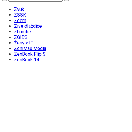
Zvuk
ZSSK
Zoom
Živé dlaždice
Zhrnutie
ZGIBS
Ženy v IT
ZeniMax Media
ZenBook Flip S
ZenBook 14