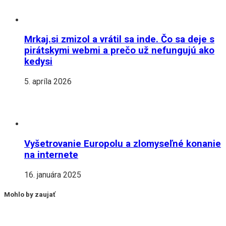
Mrkaj.si zmizol a vrátil sa inde. Čo sa deje s
pirátskymi webmi a prečo už nefungujú ako
kedysi
5. apríla 2026
Vyšetrovanie Europolu a zlomyseľné konanie
na internete
16. januára 2025
Mohlo by zaujať