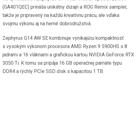
(GA401QEC) prináša unikátny dizajn a ROG Remix sampler,
takže je pripravený na každú kreatívnu prácu, ale vďaka
svojmu výkonu aj na herné dobrodružstvá.
Zephyrus G14 AW SE kombinuje vynikajúcu kompaktnosť
s vysokým výkonom procesora AMD Ryzen 9 5900HS s 8
jadrami a 16 vláknami a grafickou kartou NVIDIA GeForce RTX
3050 Ti. K tomu sa pripája 16 GB operačnej pamäte typu
DDR4 a rýchly PCIe SSD disk s kapacitou 1 TB.