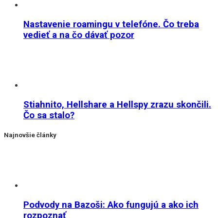
Nastavenie roamingu v telefóne. Čo treba
vedieť a na čo dávať pozor
Stiahnito, Hellshare a Hellspy zrazu skončili.
Čo sa stalo?
Najnovšie články
Podvody na Bazoši: Ako fungujú a ako ich
rozpoznať