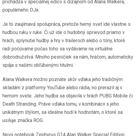
prichádza v špeciálnej edícii s dizajnom od Alana Walkera,
populárneho DJa.
Je to zaujímavá spolupráca, pretože herný svet ide vlastne s
hudbou ruku v ruke. Či už ide o hudobný sprievod priamo v
hrách, splynutie hudby a hry v traileroch alebo o tóny, ktoré
radi počúvame počas toho sa vydávame na virtuálne
dobrodružstvá. Mnoho pesničiek sa nám, hráčom, automaticky
spája s našimi obľúbenými titulmi.
Alana Walkera možno poznáte skôr vďaka jeho tradičným
skladám z platformy YouTube alebo rádia, no prerazil aj v
hernom svete. Jeho hudba sa objavila v hrách PUBG Mobile či
Death Stranding. Práve vďaka tomu, v kombinácii s jeho
unikátnym štýlom, sa ideálne hodí k hodnotám, o ktoré sa
usiluje značka ROG.
Nový notebook Zephyrus G14 Alan Walker Special Edition