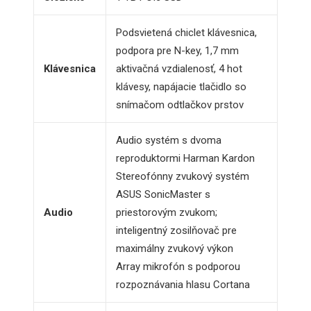
Podsvietená chiclet klávesnica,
podpora pre N-key, 1,7 mm
Klávesnica
aktivačná vzdialenosť, 4 hot
klávesy, napájacie tlačidlo so
snímačom odtlačkov prstov
Audio systém s dvoma
reproduktormi Harman Kardon
Stereofónny zvukový systém
ASUS SonicMaster s
Audio
priestorovým zvukom;
inteligentný zosilňovač pre
maximálny zvukový výkon
Array mikrofón s podporou
rozpoznávania hlasu Cortana