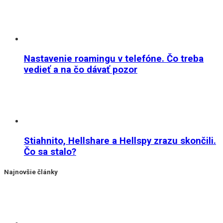
Nastavenie roamingu v telefóne. Čo treba
vedieť a na čo dávať pozor
Stiahnito, Hellshare a Hellspy zrazu skončili.
Čo sa stalo?
Najnovšie články