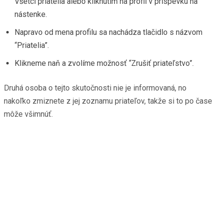
Všetci priatelia alebo kliknutím na profil v príspevku na
nástenke.
Napravo od mena profilu sa nachádza tlačidlo s názvom
“Priatelia”.
Klikneme naň a zvolíme možnosť “Zrušiť priateľstvo”.
Druhá osoba o tejto skutočnosti nie je informovaná, no
nakoľko zmiznete z jej zoznamu priateľov, takže si to po čase
môže všimnúť.