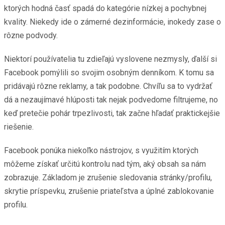
ktorých hodná časť spadá do kategórie nízkej a pochybnej
kvality. Niekedy ide o zámerné dezinformácie, inokedy zase o
rôzne podvody.
Niektorí používatelia tu zdieľajú vyslovene nezmysly, ďalší si
Facebook pomýlili so svojim osobným denníkom. K tomu sa
pridávajú rôzne reklamy, a tak podobne. Chvíľu sa to vydržať
dá a nezaujímavé hlúposti tak nejak podvedome filtrujeme, no
keď pretečie pohár trpezlivosti, tak začne hľadať praktickejšie
riešenie.
Facebook ponúka niekoľko nástrojov, s využitím ktorých
môžeme získať určitú kontrolu nad tým, aký obsah sa nám
zobrazuje. Základom je zrušenie sledovania stránky/profilu,
skrytie príspevku, zrušenie priateľstva a úplné zablokovanie
profilu.