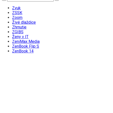
Zvuk
ZSSK
Zoom
Živé dlaždice
Zhrnutie
ZGIBS
Ženy v IT
ZeniMax Media
ZenBook Flip S
ZenBook 14