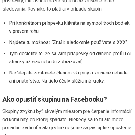
príspevky, tak jasnou možnosťou bude zrušenie tohto
sledovania. Rovnako to platí aj v prípade skupín.
Pri konkrétnom príspevku kliknite na symbol troch bodiek
v pravom rohu.
Nájdete tu možnosť “Zrušiť sledovanie používateľa XXX”.
Tým docielite to, že sa vám príspevky od daného profilu či
stránky už viac nebudú zobrazovať.
Naďalej ale zostanete členom skupiny a zrušené nebude
ani priateľstvo. Na tieto účely slúžia iné kroky.
Ako opustiť skupinu na Facebooku?
Skupiny zvyknú byť skvelým miestom pre čerpanie informácií
od komunity, do ktorej spadáte. Niekedy sa to tu ale môže
poriadne zvrhnúť a ako jediné riešenie sa javí úplné opustenie