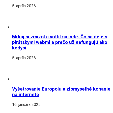
5. apríla 2026
Mrkaj.si zmizol a vrátil sa inde. Čo sa deje s
pirátskymi webmi a prečo už nefungujú ako
kedysi
5. apríla 2026
Vyšetrovanie Europolu a zlomyseľné konanie
na internete
16. januára 2025