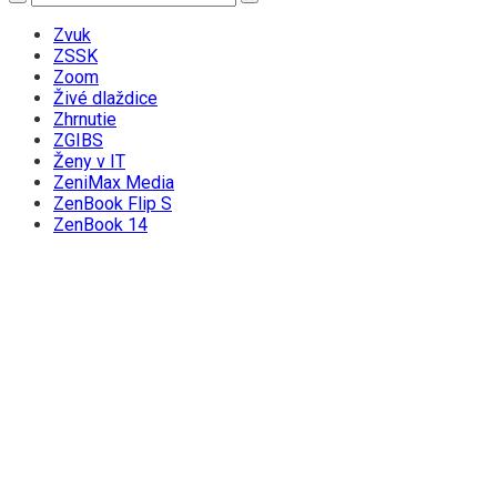
Zvuk
ZSSK
Zoom
Živé dlaždice
Zhrnutie
ZGIBS
Ženy v IT
ZeniMax Media
ZenBook Flip S
ZenBook 14