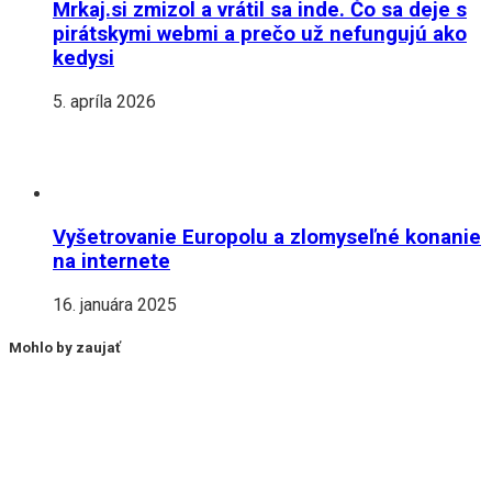
Mrkaj.si zmizol a vrátil sa inde. Čo sa deje s
pirátskymi webmi a prečo už nefungujú ako
kedysi
5. apríla 2026
Vyšetrovanie Europolu a zlomyseľné konanie
na internete
16. januára 2025
Mohlo by zaujať