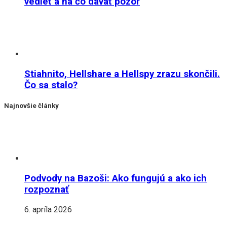
vedieť a na čo dávať pozor
Stiahnito, Hellshare a Hellspy zrazu skončili.
Čo sa stalo?
Najnovšie články
Podvody na Bazoši: Ako fungujú a ako ich
rozpoznať
6. apríla 2026