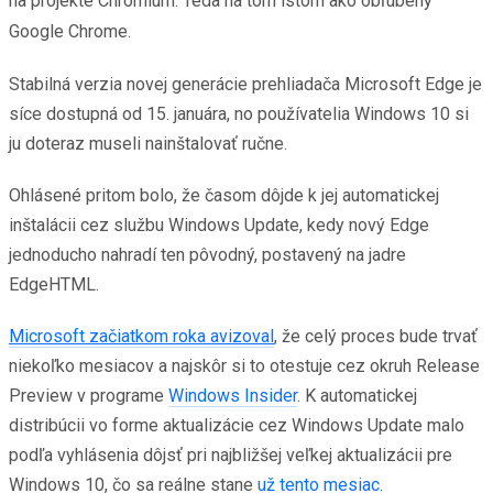
na projekte Chromium. Teda na tom istom ako obľúbený
Google Chrome.
Stabilná verzia novej generácie prehliadača Microsoft Edge je
síce dostupná od 15. januára, no používatelia Windows 10 si
ju doteraz museli nainštalovať ručne.
Ohlásené pritom bolo, že časom dôjde k jej automatickej
inštalácii cez službu Windows Update, kedy nový Edge
jednoducho nahradí ten pôvodný, postavený na jadre
EdgeHTML.
Microsoft začiatkom roka avizoval
, že celý proces bude trvať
niekoľko mesiacov a najskôr si to otestuje cez okruh Release
Preview v programe
Windows Insider
. K automatickej
distribúcii vo forme aktualizácie cez Windows Update malo
podľa vyhlásenia dôjsť pri najbližšej veľkej aktualizácii pre
Windows 10, čo sa reálne stane
už tento mesiac
.