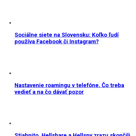
Sociálne siete na Slovensku: Koľko ľudí
používa Facebook či Instagram?
Nastavenie roamingu v telefóne. Čo treba
vedieť a na čo dávať pozor
Stiahnito, Hellshare a Hellspy zrazu skončili.