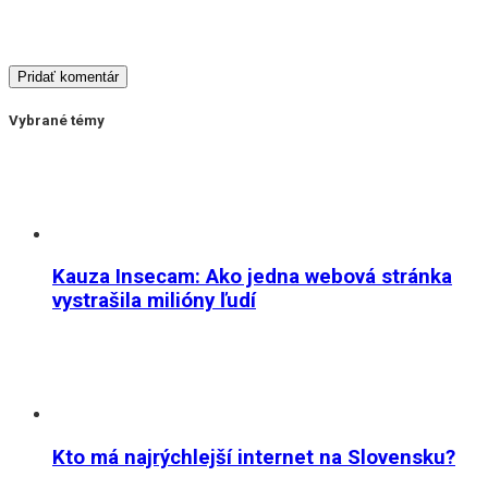
Vybrané témy
Kauza Insecam: Ako jedna webová stránka
vystrašila milióny ľudí
Kto má najrýchlejší internet na Slovensku?