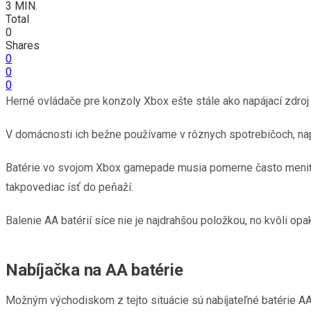
3 MIN.
Total
0
Shares
0
0
0
Herné ovládače pre konzoly Xbox ešte stále ako napájací zdroj 
V domácnosti ich bežne používame v rôznych spotrebičoch, napr
Batérie vo svojom Xbox gamepade musia pomerne často meniť. 
takpovediac ísť do peňaží.
Balenie AA batérií síce nie je najdrahšou položkou, no kvôli
Nabíjačka na AA batérie
Možným východiskom z tejto situácie sú nabíjateľné batérie AA