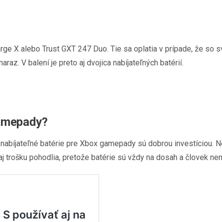
arge X alebo Trust GXT 247 Duo. Tie sa oplatia v prípade, že so
az. V balení je preto aj dvojica nabíjateľných batérií.
gamepady?
abíjateľné batérie pre Xbox gamepady sú dobrou investíciou. Ne
aj trošku pohodlia, pretože batérie sú vždy na dosah a človek n