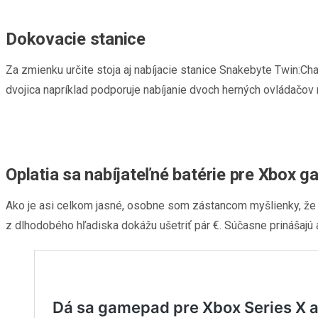
Dokovacie stanice
Za zmienku určite stoja aj nabíjacie stanice Snakebyte Twin:Ch
dvojica napríklad podporuje nabíjanie dvoch herných ovládačov nar
Oplatia sa nabíjateľné batérie pre Xbox 
Ako je asi celkom jasné, osobne som zástancom myšlienky, že n
z dlhodobého hľadiska dokážu ušetriť pár €. Súčasne prinášajú 