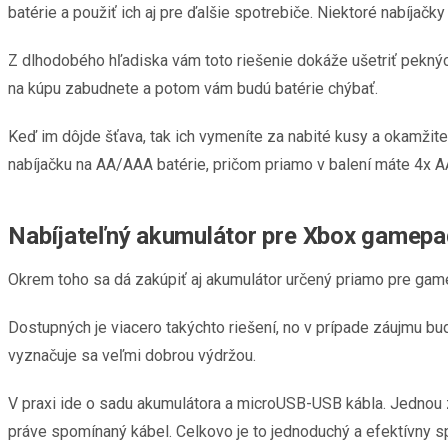
batérie a použiť ich aj pre ďalšie spotrebiče. Niektoré nabíjačk
Z dlhodobého hľadiska vám toto riešenie dokáže ušetriť peknýc
na kúpu zabudnete a potom vám budú batérie chýbať.
Keď im dôjde šťava, tak ich vymeníte za nabité kusy a okamžite 
nabíjačku na AA/AAA batérie, pričom priamo v balení máte 4x A
Nabíjateľný akumulátor pre Xbox gamep
Okrem toho sa dá zakúpiť aj akumulátor určený priamo pre gam
Dostupných je viacero takýchto riešení, no v prípade záujmu bu
vyznačuje sa veľmi dobrou výdržou.
V praxi ide o sadu akumulátora a microUSB-USB kábla. Jednou z 
práve spomínaný kábel. Celkovo je to jednoduchý a efektívny sp