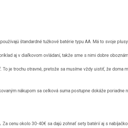
používajú štandardné tužkové batérie typu AA. Má to svoje plusy
íklad aj v diaľkovom ovládaní, takže sme s nimi dobre oboznáme
To je trochu otravné, pretože sa musíme vždy uistiť, že doma
 opakovaným nákupom sa celková suma postupne dokáže poriadne n
. Za cenu okolo 30-40€ sa dajú zohnať sety batérií aj s nabíjač