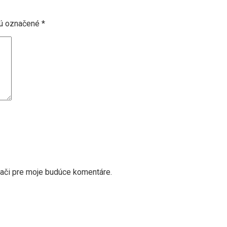
sú označené
*
dači pre moje budúce komentáre.