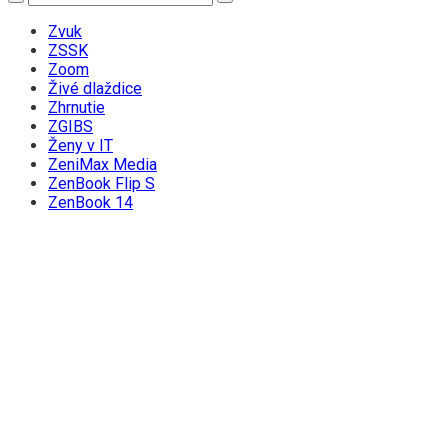
Zvuk
ZSSK
Zoom
Živé dlaždice
Zhrnutie
ZGIBS
Ženy v IT
ZeniMax Media
ZenBook Flip S
ZenBook 14