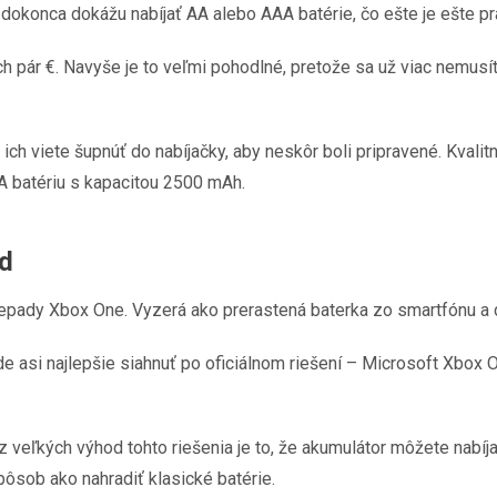
y dokonca dokážu nabíjať AA alebo AAA batérie, čo ešte je ešte pra
h pár €. Navyše je to veľmi pohodlné, pretože sa už viac nemusít
ich viete šupnúť do nabíjačky, aby neskôr boli pripravené. Kvali
A batériu s kapacitou 2500 mAh.
ad
epady Xbox One. Vyzerá ako prerastená baterka zo smartfónu a 
de asi najlepšie siahnuť po oficiálnom riešení – Microsoft Xbox
veľkých výhod tohto riešenia je to, že akumulátor môžete nabíja
ôsob ako nahradiť klasické batérie.