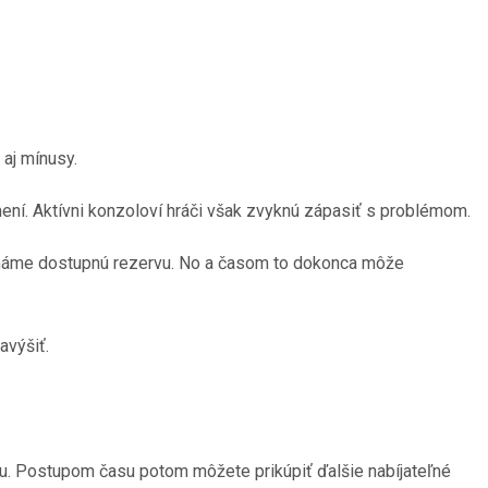
 aj mínusy.
ní. Aktívni konzoloví hráči však zvyknú zápasiť s problémom.
 máme dostupnú rezervu. No a časom to dokonca môže
avýšiť.
kou. Postupom času potom môžete prikúpiť ďalšie nabíjateľné