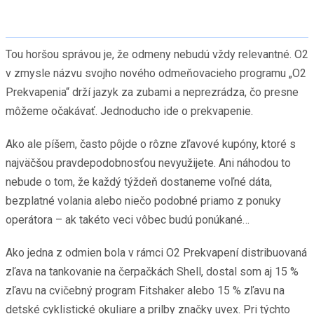
Tou horšou správou je, že odmeny nebudú vždy relevantné. O2
v zmysle názvu svojho nového odmeňovacieho programu „O2
Prekvapenia“ drží jazyk za zubami a neprezrádza, čo presne
môžeme očakávať. Jednoducho ide o prekvapenie.
Ako ale píšem, často pôjde o rôzne zľavové kupóny, ktoré s
najväčšou pravdepodobnosťou nevyužijete. Ani náhodou to
nebude o tom, že každý týždeň dostaneme voľné dáta,
bezplatné volania alebo niečo podobné priamo z ponuky
operátora – ak takéto veci vôbec budú ponúkané…
Ako jedna z odmien bola v rámci O2 Prekvapení distribuovaná
zľava na tankovanie na čerpačkách Shell, dostal som aj 15 %
zľavu na cvičebný program Fitshaker alebo 15 % zľavu na
detské cyklistické okuliare a prilby značky uvex. Pri týchto