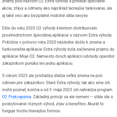
známy pod názvom O2 Extra výhody a prinášal špeciálne
akcie, zľavy a odmeny ako napríklad lacnejšie tankovanie, ale
aj také veci ako bezplatné mobilné dáta navyše.
Ešte do roku 2020 O2 výhody klientom distribuovalo
prostredníctvom špeciálnej aplikácie s názvom Extra výhody.
Približne v polovici roka 2020 následne došlo k zmene a
funkcionalita aplikácie Extra výhody bola začlenená priamo do
aplikácie Moje O2. Namiesto dvoch aplikácií odvtedy operátor
zákazníkom ponúka len jednu aplikáciu.
S rokom 2023 ale prichádza ďalšia veľká zmena na poli
odmien pre zákazníkov. Staré Extra výhody, tak ako sme ich
mohli poznať, končia a od 3. mája 2023 ich nahrádza program
O2 Prekvapenia
. Základný princíp sa ale nemení – stále ide o
poskytovanie rôznych výhod, zliav a benefitov. Akurát to
funguje trochu hravejšou formou.