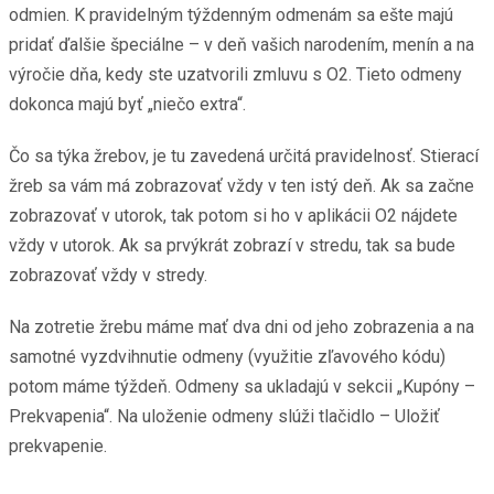
odmien. K pravidelným týždenným odmenám sa ešte majú
pridať ďalšie špeciálne – v deň vašich narodením, menín a na
výročie dňa, kedy ste uzatvorili zmluvu s O2. Tieto odmeny
dokonca majú byť „niečo extra“.
Čo sa týka žrebov, je tu zavedená určitá pravidelnosť. Stierací
žreb sa vám má zobrazovať vždy v ten istý deň. Ak sa začne
zobrazovať v utorok, tak potom si ho v aplikácii O2 nájdete
vždy v utorok. Ak sa prvýkrát zobrazí v stredu, tak sa bude
zobrazovať vždy v stredy.
Na zotretie žrebu máme mať dva dni od jeho zobrazenia a na
samotné vyzdvihnutie odmeny (využitie zľavového kódu)
potom máme týždeň. Odmeny sa ukladajú v sekcii „Kupóny –
Prekvapenia“. Na uloženie odmeny slúži tlačidlo – Uložiť
prekvapenie.