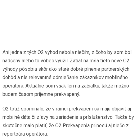
Ani jedna z tých O2 výhod nebola niečím, z čoho by som bol
nadšený alebo to vôbec využil. Zatiaľ na mňa tieto nové O2
výhody pôsobia skôr ako staré dobré plnenie partnerských
dohôd a nie relevantné odmieňanie zákazníkov mobilného
operátora. Aktuálne som však len na začiatku, takže možno
budem časom príjemne prekvapený.
O2 totiž spomínalo, že v rámci prekvapení sa majú objaviť aj
mobilné dáta či zľavy na zariadenia a príslušenstvo. Takže by
skutočne malo platiť, že O2 Prekvapenia prinesú aj niečo z
repertoára operátora: