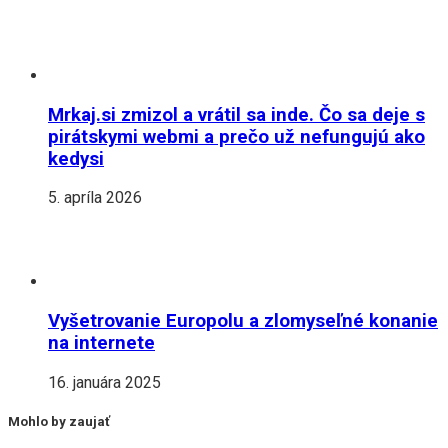
Mrkaj.si zmizol a vrátil sa inde. Čo sa deje s
pirátskymi webmi a prečo už nefungujú ako
kedysi
5. apríla 2026
Vyšetrovanie Europolu a zlomyseľné konanie
na internete
16. januára 2025
Mohlo by zaujať