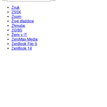
Zvuk
ZSSK
Zoom
Živé dlaždice
Zhrnutie
ZGIBS
Ženy v IT
ZeniMax Media
ZenBook Flip S
ZenBook 14