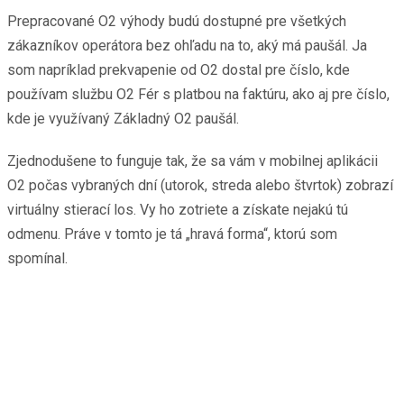
Prepracované O2 výhody budú dostupné pre všetkých
zákazníkov operátora bez ohľadu na to, aký má paušál. Ja
som napríklad prekvapenie od O2 dostal pre číslo, kde
používam službu O2 Fér s platbou na faktúru, ako aj pre číslo,
kde je využívaný Základný O2 paušál.
Zjednodušene to funguje tak, že sa vám v mobilnej aplikácii
O2 počas vybraných dní (utorok, streda alebo štvrtok) zobrazí
virtuálny stierací los. Vy ho zotriete a získate nejakú tú
odmenu. Práve v tomto je tá „hravá forma“, ktorú som
spomínal.