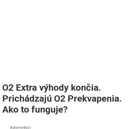
O2 Extra výhody končia.
Prichádzajú O2 Prekvapenia.
Ako to funguje?
Autor
veduci