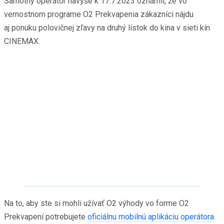
Samotný operátor navyše k 17.7.2023 oznámil, že vo
vernostnom programe O2 Prekvapenia zákazníci nájdu
aj ponuku polovičnej zľavy na druhý lístok do kina v sieti kín
CINEMAX.
Na to, aby ste si mohli užívať O2 výhody vo forme O2
Prekvapení potrebujete
oficiálnu mobilnú aplikáciu operátora
.