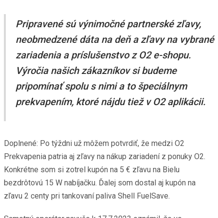
Pripravené sú výnimočné partnerské zľavy,
neobmedzené dáta na deň a zľavy na vybrané
zariadenia a príslušenstvo z O2 e-shopu.
Výročia našich zákazníkov si budeme
pripomínať spolu s nimi a to špeciálnym
prekvapením, ktoré nájdu tiež v O2 aplikácii.
Doplnené: Po týždni už môžem potvrdiť, že medzi O2
Prekvapenia patria aj zľavy na nákup zariadení z ponuky O2.
Konkrétne som si zotrel kupón na 5 € zľavu na Bielu
bezdrôtovú 15 W nabíjačku. Ďalej som dostal aj kupón na
zľavu 2 centy pri tankovaní paliva Shell FuelSave.