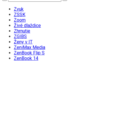
Zvuk
ZSSK
Zoom
Živé dlaždice
Zhrnutie
ZGIBS
Ženy v IT
ZeniMax Media
ZenBook Flip S
ZenBook 14