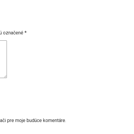
sú označené
*
dači pre moje budúce komentáre.