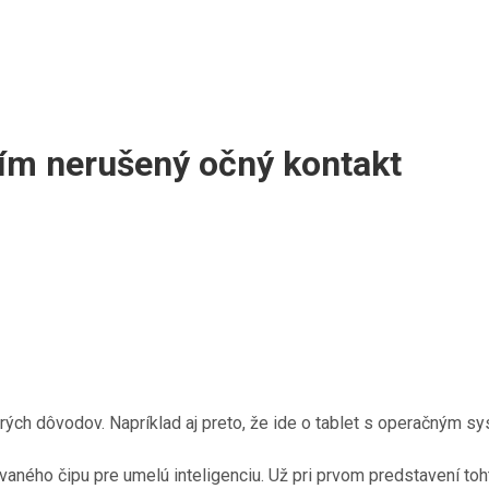
čím nerušený očný kontakt
cerých dôvodov. Napríklad aj preto, že ide o tablet s operačn
ného čipu pre umelú inteligenciu. Už pri prvom predstavení toht