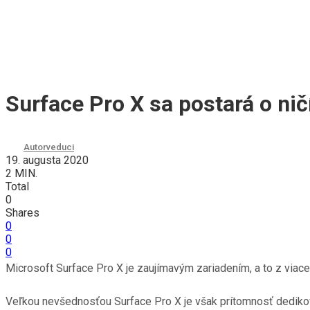
Surface Pro X sa postará o ni
Autor
veduci
19. augusta 2020
2 MIN.
Total
0
Shares
0
0
0
Microsoft Surface Pro X je zaujímavým zariadením, a to z via
Veľkou nevšednosťou Surface Pro X je však prítomnosť dedikova