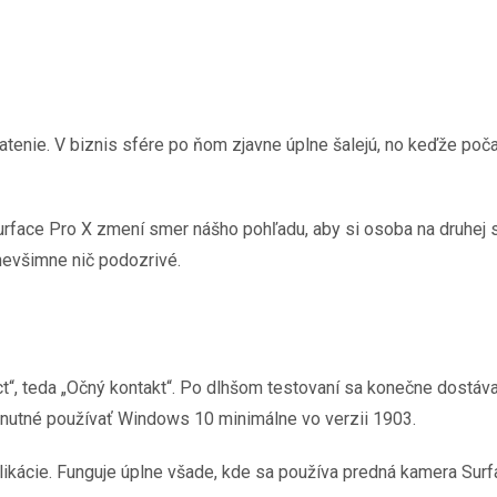
platenie. V biznis sfére po ňom zjavne úplne šalejú, no keďže p
 Surface Pro X zmení smer nášho pohľadu, aby si osoba na druhej
nevšimne nič podozrivé.
act“, teda „Očný kontakt“. Po dlhšom testovaní sa konečne dostáv
je nutné používať Windows 10 minimálne vo verzii 1903.
likácie. Funguje úplne všade, kde sa používa predná kamera Surf