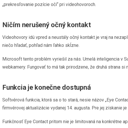
„prekresľovanie pozície očí“ pri videohovoroch.
Ničím nerušený očný kontakt
Videohovory idú vpred a neustály očný kontakt je vraj na neza
niečo hľadať, pohľad nám ľahko skĺzne.
Microsoft tento problém vyriešil za nás. Umelá inteligencia v
webkamery. Fungovať to má tak prirodzene, že druhá strana si 
Funkcia je konečne dostupná
Softvérová funkcia, ktorá sa o to stará, nesie názov „Eye Cont
firmvérovej aktualizácie vydanej 14. augusta. Pre jej získanie 
Funkčnosť Eye Contact pritom nie je limitovaná na konkrétne ap