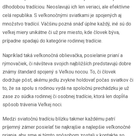
dlhodobou tradíciou. Neoslavujú ich len veriaci, ale efektívne
celá republika. S veľkonočnými sviatkami je spojených aj
množstvo tradícií. Väčšinu pozná snáď úplne každý, iné sú do
veľkej miery unikátne či už pre miesto, kde človek býva,
prípadne spadajú do kategórie rodinnej tradície.
Napríklad taká veľkonočná oblievačka, posielanie prianí a
rýmovačiek, či návšteva svojich najbližších predstavujú dobre
známy štandard spojený s Veľkou nocou. To, či človek
dodržuje pôst, akému jedlu zvykne holdovať počas sviatkov či
to, že sa spolu s rodinou vydá na spoločnú prechádzku je už
zase zo súdka rodinnej či osobnej tradície, ktorá len dopĺňa
spôsob trávenia Veľkej noci.
Medzi sviatočnú tradíciu blízku takmer každému patrí
príjemný zámer posielať tie najkrajšie a najlepšie veľkonočné
priania, aby sme aj týmto spôsobom zostali v kontakte so