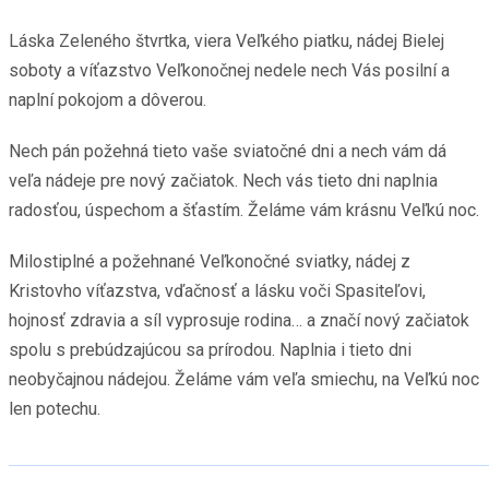
Láska Zeleného štvrtka, viera Veľkého piatku, nádej Bielej
soboty a víťazstvo Veľkonočnej nedele nech Vás posilní a
naplní pokojom a dôverou.
Nech pán požehná tieto vaše sviatočné dni a nech vám dá
veľa nádeje pre nový začiatok. Nech vás tieto dni naplnia
radosťou, úspechom a šťastím. Želáme vám krásnu Veľkú noc.
Milostiplné a požehnané Veľkonočné sviatky, nádej z
Kristovho víťazstva, vďačnosť a lásku voči Spasiteľovi,
hojnosť zdravia a síl vyprosuje rodina… a značí nový začiatok
spolu s prebúdzajúcou sa prírodou. Naplnia i tieto dni
neobyčajnou nádejou. Želáme vám veľa smiechu, na Veľkú noc
len potechu.