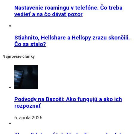
Nastavenie roamingu v telefóne. Čo treba
vedieť a na čo dávať pozor
Stiahnito, Hellshare a Hellspy zrazu skončili.
Čo sa stalo?
Najnovšie články
Podvody na Bazoši: Ako fungujú a ako ich
rozpoznať
6. apríla 2026