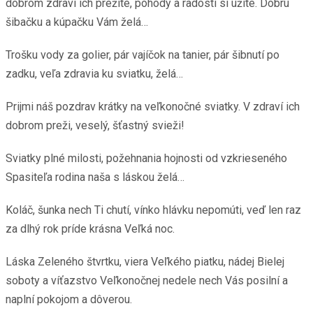
dobrom zdraví ich prežite, pohody a radosti si užite. Dobrú
šibačku a kúpačku Vám želá…
Trošku vody za golier, pár vajíčok na tanier, pár šibnutí po
zadku, veľa zdravia ku sviatku, želá…
Prijmi náš pozdrav krátky na veľkonočné sviatky. V zdraví ich
dobrom preži, veselý, šťastný svieži!
Sviatky plné milosti, požehnania hojnosti od vzkrieseného
Spasiteľa rodina naša s láskou želá…
Koláč, šunka nech Ti chutí, vínko hlávku nepomúti, veď len raz
za dlhý rok príde krásna Veľká noc.
Láska Zeleného štvrtku, viera Veľkého piatku, nádej Bielej
soboty a víťazstvo Veľkonočnej nedele nech Vás posilní a
naplní pokojom a dôverou.