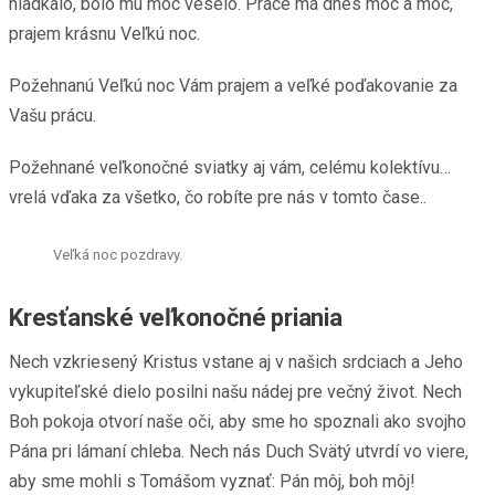
hladkalo, bolo mu moc veselo. Práce má dnes moc a moc,
prajem krásnu Veľkú noc.
Požehnanú Veľkú noc Vám prajem a veľké poďakovanie za
Vašu prácu.
Požehnané veľkonočné sviatky aj vám, celému kolektívu…
vrelá vďaka za všetko, čo robíte pre nás v tomto čase..
Veľká noc pozdravy.
Kresťanské veľkonočné priania
Nech vzkriesený Kristus vstane aj v našich srdciach a Jeho
vykupiteľské dielo posilni našu nádej pre večný život. Nech
Boh pokoja otvorí naše oči, aby sme ho spoznali ako svojho
Pána pri lámaní chleba. Nech nás Duch Svätý utvrdí vo viere,
aby sme mohli s Tomášom vyznať: Pán môj, boh môj!