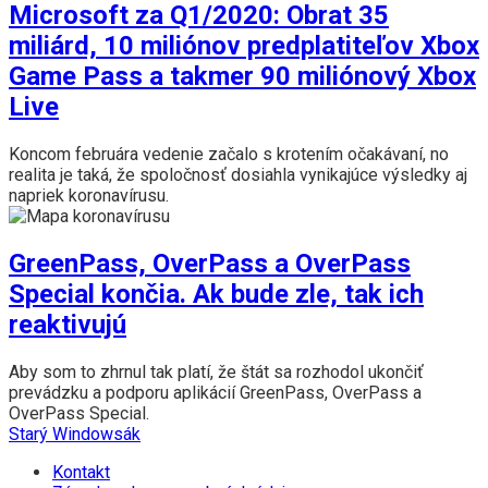
Microsoft za Q1/2020: Obrat 35
miliárd, 10 miliónov predplatiteľov Xbox
Game Pass a takmer 90 miliónový Xbox
Live
Koncom februára vedenie začalo s krotením očakávaní, no
realita je taká, že spoločnosť dosiahla vynikajúce výsledky aj
napriek koronavírusu.
GreenPass, OverPass a OverPass
Special končia. Ak bude zle, tak ich
reaktivujú
Aby som to zhrnul tak platí, že štát sa rozhodol ukončiť
prevádzku a podporu aplikácií GreenPass, OverPass a
OverPass Special.
Starý Windowsák
Kontakt