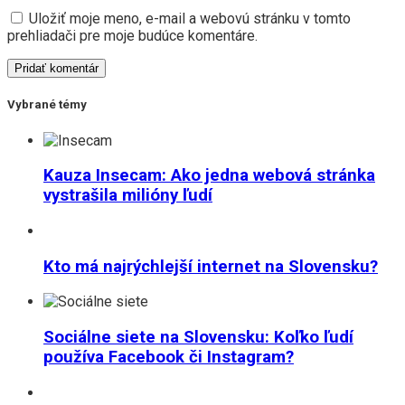
Uložiť moje meno, e-mail a webovú stránku v tomto
prehliadači pre moje budúce komentáre.
Vybrané témy
Kauza Insecam: Ako jedna webová stránka
vystrašila milióny ľudí
Kto má najrýchlejší internet na Slovensku?
Sociálne siete na Slovensku: Koľko ľudí
používa Facebook či Instagram?