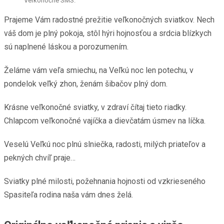
Veľkonočné SMS.
Prajeme Vám radostné prežitie veľkonočných sviatkov. Nech
váš dom je plný pokoja, stôl hýri hojnosťou a srdcia blízkych
sú naplnené láskou a porozumením.
Želáme vám veľa smiechu, na Veľkú noc len potechu, v
pondelok veľký zhon, ženám šibačov plný dom.
Krásne veľkonočné sviatky, v zdraví čítaj tieto riadky.
Chlapcom veľkonočné vajíčka a dievčatám úsmev na líčka.
Veselú Veľkú noc plnú slniečka, radosti, milých priateľov a
pekných chvíľ praje…
Sviatky plné milosti, požehnania hojnosti od vzkrieseného
Spasiteľa rodina naša vám dnes želá.