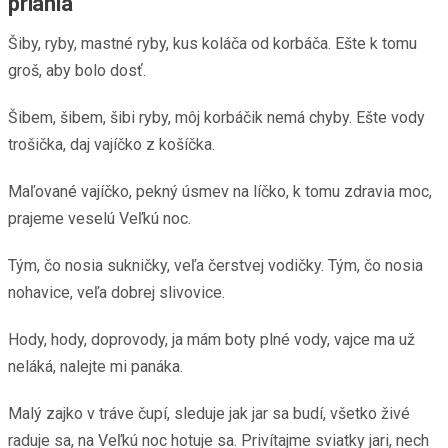
priania
Šiby, ryby, mastné ryby, kus koláča od korbáča. Ešte k tomu
groš, aby bolo dosť.
Šibem, šibem, šibi ryby, môj korbáčik nemá chyby. Ešte vody
trošička, daj vajíčko z košíčka.
Maľované vajíčko, pekný úsmev na líčko, k tomu zdravia moc,
prajeme veselú Veľkú noc.
Tým, čo nosia sukničky, veľa čerstvej vodičky. Tým, čo nosia
nohavice, veľa dobrej slivovice.
Hody, hody, doprovody, ja mám boty plné vody, vajce ma už
neláká, nalejte mi panáka.
Malý zajko v tráve čupí, sleduje jak jar sa budí, všetko živé
raduje sa, na Veľkú noc hotuje sa. Privítajme sviatky jari, nech