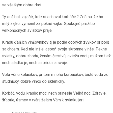
sa všetkým dobre darí.
Ty si šibal, zajačik, kde si schoval korbáčik? Zdá sa, že ho
milý zajko, vymenil za pekné vajko. Spokojné prežitie
veľkonočných sviatkov praje.
K radu ďalších vinšovníkov aj ja podľa dobrých zvykov pripojiť
sa chcem. Keď nie inšie, aspoň svoje skromne vinše: Pekne
sviatky, dobru zhodu, ženám čerstvú, sviežu vodu, mužom tiež
nech sladko je, nech si prídu na svoje.
Veľa vône koláčikov, pritom mnoho korbáčikov, čistú vodu zo
studničky, dobré vínko do skleničky.
Korbáč, vodu, kraslíc moc, nech prinesie Veľká noc. Zdravie,
šťastie, úsmev v tvári, želám Vám k sviatku jari.