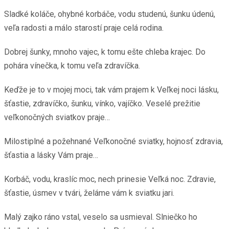
Sladké koláče, ohybné korbáče, vodu studenú, šunku údenú,
veľa radosti a málo starostí praje celá rodina.
Dobrej šunky, mnoho vajec, k tomu ešte chleba krajec. Do
pohára vínečka, k tomu veľa zdravíčka.
Keďže je to v mojej moci, tak vám prajem k Veľkej noci lásku,
šťastie, zdravíčko, šunku, vínko, vajíčko. Veselé prežitie
veľkonočných sviatkov praje…
Milostiplné a požehnané Veľkonočné sviatky, hojnosť zdravia,
šťastia a lásky Vám praje…
Korbáč, vodu, kraslíc moc, nech prinesie Veľká noc. Zdravie,
šťastie, úsmev v tvári, želáme vám k sviatku jari.
Malý zajko ráno vstal, veselo sa usmieval. Slniečko ho