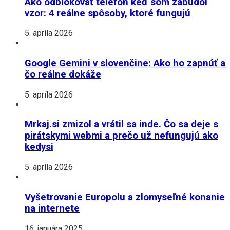
Ako odblokovať telefón keď som zabudol
vzor: 4 reálne spôsoby, ktoré fungujú
5. apríla 2026
Google Gemini v slovenčine: Ako ho zapnúť a
čo reálne dokáže
5. apríla 2026
Mrkaj.si zmizol a vrátil sa inde. Čo sa deje s
pirátskymi webmi a prečo už nefungujú ako
kedysi
5. apríla 2026
Vyšetrovanie Europolu a zlomyseľné konanie
na internete
16. januára 2025