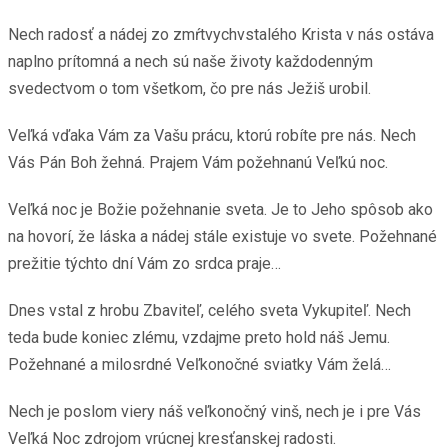
Nech radosť a nádej zo zmŕtvychvstalého Krista v nás ostáva
naplno prítomná a nech sú naše životy každodenným
svedectvom o tom všetkom, čo pre nás Ježiš urobil.
Veľká vďaka Vám za Vašu prácu, ktorú robíte pre nás. Nech
Vás Pán Boh žehná. Prajem Vám požehnanú Veľkú noc.
Veľká noc je Božie požehnanie sveta. Je to Jeho spôsob ako
na hovorí, že láska a nádej stále existuje vo svete. Požehnané
prežitie týchto dní Vám zo srdca praje…
Dnes vstal z hrobu Zbaviteľ, celého sveta Vykupiteľ. Nech
teda bude koniec zlému, vzdajme preto hold náš Jemu.
Požehnané a milosrdné Veľkonočné sviatky Vám želá…
Nech je poslom viery náš veľkonočný vinš, nech je i pre Vás
Veľká Noc zdrojom vrúcnej kresťanskej radosti.