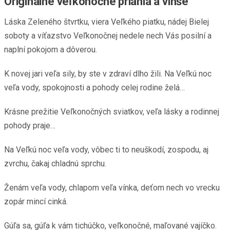
Originálne veľkonočné priania a vinše
Láska Zeleného štvrtku, viera Veľkého piatku, nádej Bielej
soboty a víťazstvo Veľkonočnej nedele nech Vás posilní a
naplní pokojom a dôverou.
K novej jari veľa sily, by ste v zdraví dlho žili. Na Veľkú noc
veľa vody, spokojnosti a pohody celej rodine želá…
Krásne prežitie Veľkonočných sviatkov, veľa lásky a rodinnej
pohody praje…
Na Veľkú noc veľa vody, vôbec ti to neuškodí, zospodu, aj
zvrchu, čakaj chladnú sprchu.
Ženám veľa vody, chlapom veľa vínka, deťom nech vo vrecku
zopár mincí cinká.
Gúľa sa, gúľa k vám tichúčko, veľkonočné, maľované vajíčko.