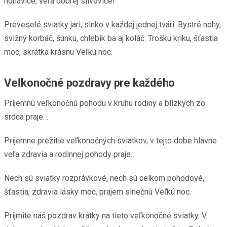
nohavice, veľa dobrej slivovice!
Preveselé sviatky jari, slnko v každej jednej tvári. Bystré nohy,
svižný korbáč, šunku, chlebík ba aj koláč. Trošku kriku, šťastia
moc, skrátka krásnu Veľkú noc.
Veľkonočné pozdravy pre každého
Príjemnú veľkonočnú pohodu v kruhu rodiny a blízkych zo
srdca praje…
Príjemne prežitie veľkonočných sviatkov, v tejto dobe hlavne
veľa zdravia a rodinnej pohody praje…
Nech sú sviatky rozprávkové, nech sú celkom pohodové,
šťastia, zdravia lásky moc, prajem slnečnú Veľkú noc.
Prijmite náš pozdrav krátky na tieto veľkonočné sviatky. V