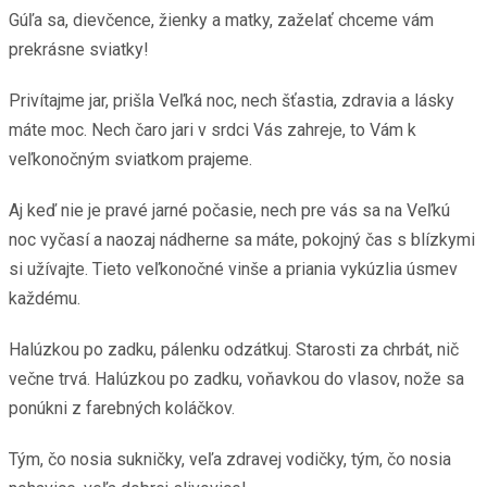
Gúľa sa, dievčence, žienky a matky, zaželať chceme vám
prekrásne sviatky!
Privítajme jar, prišla Veľká noc, nech šťastia, zdravia a lásky
máte moc. Nech čaro jari v srdci Vás zahreje, to Vám k
veľkonočným sviatkom prajeme.
Aj keď nie je pravé jarné počasie, nech pre vás sa na Veľkú
noc vyčasí a naozaj nádherne sa máte, pokojný čas s blízkymi
si užívajte. Tieto veľkonočné vinše a priania vykúzlia úsmev
každému.
Halúzkou po zadku, pálenku odzátkuj. Starosti za chrbát, nič
večne trvá. Halúzkou po zadku, voňavkou do vlasov, nože sa
ponúkni z farebných koláčkov.
Tým, čo nosia sukničky, veľa zdravej vodičky, tým, čo nosia