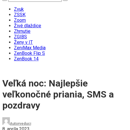
Zvuk
ZSSK
Zoom
Živé dlaždice
Zhrnutie
ZGIBS
Ženy v IT
ZeniMax Media
ZenBook Flip S
ZenBook 14
Veľká noc: Najlepšie
veľkonočné priania, SMS a
pozdravy
Autor
veduci
8. apríla 2023