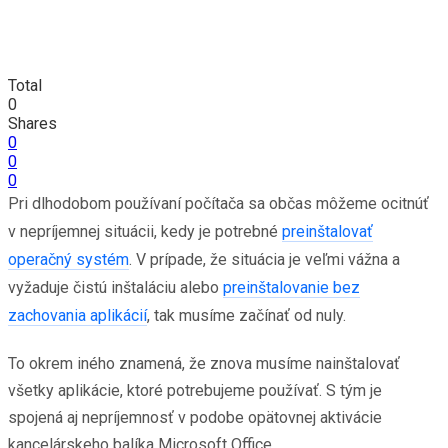
Total
0
Shares
0
0
0
Pri dlhodobom používaní počítača sa občas môžeme ocitnúť
v nepríjemnej situácii, kedy je potrebné
preinštalovať
operačný systém
. V prípade, že situácia je veľmi vážna a
vyžaduje čistú inštaláciu alebo
preinštalovanie bez
zachovania aplikácií
, tak musíme začínať od nuly.
To okrem iného znamená, že znova musíme nainštalovať
všetky aplikácie, ktoré potrebujeme používať. S tým je
spojená aj nepríjemnosť v podobe opätovnej aktivácie
kancelárskeho balíka Microsoft Office.