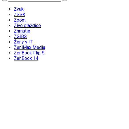
Zvuk
ZSSK
Zoom
Živé dlaždice
Zhrnutie
ZGIBS
Ženy v IT
ZeniMax Media
ZenBook Flip S
ZenBook 14