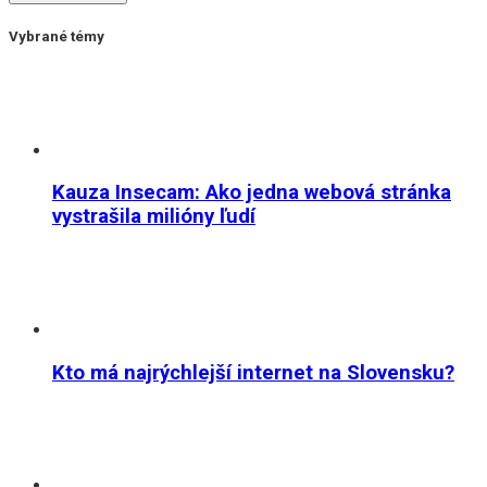
Vybrané témy
Kauza Insecam: Ako jedna webová stránka
vystrašila milióny ľudí
Kto má najrýchlejší internet na Slovensku?