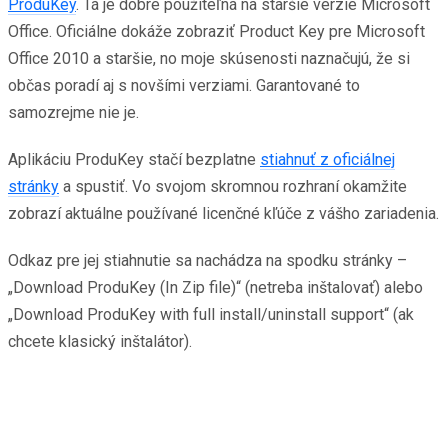
ProduKey
. Tá je dobre použiteľná na staršie verzie Microsoft
Office. Oficiálne dokáže zobraziť Product Key pre Microsoft
Office 2010 a staršie, no moje skúsenosti naznačujú, že si
občas poradí aj s novšími verziami. Garantované to
samozrejme nie je.
Aplikáciu ProduKey stačí bezplatne
stiahnuť z oficiálnej
stránky
a spustiť. Vo svojom skromnou rozhraní okamžite
zobrazí aktuálne používané licenčné kľúče z vášho zariadenia.
Odkaz pre jej stiahnutie sa nachádza na spodku stránky –
„Download ProduKey (In Zip file)“ (netreba inštalovať) alebo
„Download ProduKey with full install/uninstall support“ (ak
chcete klasický inštalátor).