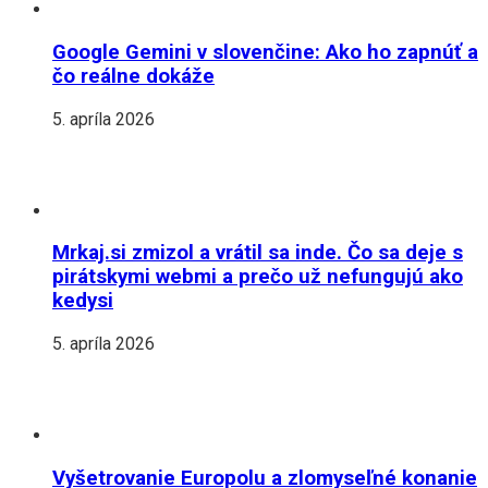
Google Gemini v slovenčine: Ako ho zapnúť a
čo reálne dokáže
5. apríla 2026
Mrkaj.si zmizol a vrátil sa inde. Čo sa deje s
pirátskymi webmi a prečo už nefungujú ako
kedysi
5. apríla 2026
Vyšetrovanie Europolu a zlomyseľné konanie