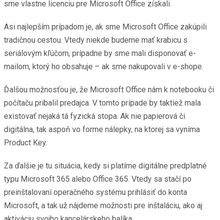
sme vlastne licenciu pre Microsoft Office získali.
Asi najlepším prípadom je, ak sme Microsoft Office zakúpili
tradičnou cestou. Vtedy niekde budeme mať krabicu s
seriálovým kľúčom, prípadne by sme mali disponovať e-
mailom, ktorý ho obsahuje – ak sme nakupovali v e-shope.
Ďalšou možnosťou je, že Microsoft Office nám k notebooku či
počítaču pribalil predajca. V tomto prípade by taktiež mala
existovať nejaká tá fyzická stopa. Ak nie papierová či
digitálna, tak aspoň vo forme nálepky, na ktorej sa vyníma
Product Key.
Za ďalšie je tu situácia, kedy si platíme digitálne predplatné
typu Microsoft 365 alebo Office 365. Vtedy sa stačí po
preinštalovaní operačného systému prihlásiť do konta
Microsoft, a tak už nájdeme možnosti pre inštaláciu, ako aj
aktiváciu svojho kancelárskeho balíka.