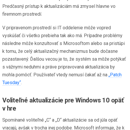
Predčasný prístup k aktualizáciám má zmysel hlavne vo
firemnom prostredí.
V pripravenom prostredí si IT oddelenie môže vopred
vyskúšať či všetko prebieha tak ako má. Prípadne problémy
následne môže konzultovať s Microsoftom alebo sa pristúpi
k tomu, že celý aktualizačný mechanizmus bude dočasne
pozastavený. Ďalšou vecou je to, že systém sa môže potýkať
s vážnymi neduhmi a práve pripravovaná aktualizácia by
mohla pomôcť. Používateľ vtedy nemusí čakať až na
„Patch
Tuesday“
.
Voliteľné aktualizácie pre Windows 10 opäť
v hre
Spomínané voliteľné „C“ a „D“ aktualizácie sa od júla opäť
vracajú, avšak v trocha inej podobe. Microsoft informuje, že k