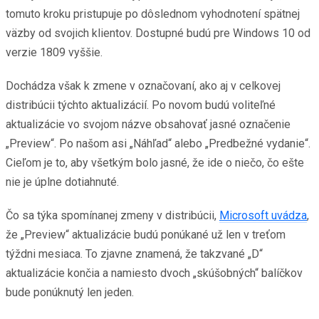
tomuto kroku pristupuje po dôslednom vyhodnotení spätnej
väzby od svojich klientov. Dostupné budú pre Windows 10 od
verzie 1809 vyššie.
Dochádza však k zmene v označovaní, ako aj v celkovej
distribúcii týchto aktualizácií. Po novom budú voliteľné
aktualizácie vo svojom názve obsahovať jasné označenie
„Preview“. Po našom asi „Náhľad“ alebo „Predbežné vydanie“.
Cieľom je to, aby všetkým bolo jasné, že ide o niečo, čo ešte
nie je úplne dotiahnuté.
Čo sa týka spomínanej zmeny v distribúcii,
Microsoft uvádza
,
že „Preview“ aktualizácie budú ponúkané už len v treťom
týždni mesiaca. To zjavne znamená, že takzvané „D“
aktualizácie končia a namiesto dvoch „skúšobných“ balíčkov
bude ponúknutý len jeden.