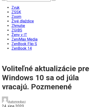
Zvuk
ZSSK
Zoom
Živé dlaždice
Zhrnutie
ZGIBS
Ženy v IT
ZeniMax Media
ZenBook Flip S
ZenBook 14
Voliteľné aktualizácie pre
Windows 10 sa od júla
vracajú. Pozmenené
Autor
veduci
24. júna 2020