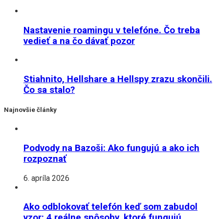
Nastavenie roamingu v telefóne. Čo treba
vedieť a na čo dávať pozor
Stiahnito, Hellshare a Hellspy zrazu skončili.
Čo sa stalo?
Najnovšie články
Podvody na Bazoši: Ako fungujú a ako ich
rozpoznať
6. apríla 2026
Ako odblokovať telefón keď som zabudol
vzor: 4 reálne spôsoby, ktoré fungujú