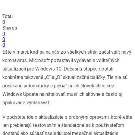
Total
0
Shares
0
0
0
Ešte v marci, keď sa na nás zo všetkých strán začal valiť nový
koronavírus, Microsoft pozastavil vydávanie voliteľných
aktualizácií pre Windows 10. Dočasnú stopku dostali
konkrétne takzvané „C“ a „D“ aktualizačné balíčky. Tie nie sú
ponúkané automaticky a pokiaľ si ich človek chce cez
Windows Update nainštalovať, musí ich aktívne a často aj
opakovane vyhľadávať.
V podstate ide o aktualizácie s drobnými opravami, ktoré ešte
len prebiehajú testovaním a štandardne sa k používateľom
dostanú ako súčasť nasledujúcej mesačnej aktualizácie.