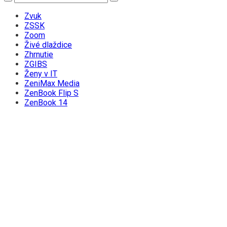
Zvuk
ZSSK
Zoom
Živé dlaždice
Zhrnutie
ZGIBS
Ženy v IT
ZeniMax Media
ZenBook Flip S
ZenBook 14