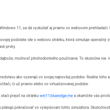
Windows 11, sa dá vyskúšať aj priamo vo webovom prehliadači. 
 svojej podstate ide o webovú stránku, ktorá simuluje operač
né prvky.
edajbože, možnosť plnohodnotného používania. To skutočne nie. 
 predstavu ako vyzerajú vo svojej najnovšej podobe. Reálne toho a
ítači, či už priamo alebo vo virtualizovanej podobe.
 stačí prejsť na stránku
win11.blueedge.me
a okamžite vás priví
a plánujú pokračovať vo vylepšovaní tohto simulátora. Skutočnosť,