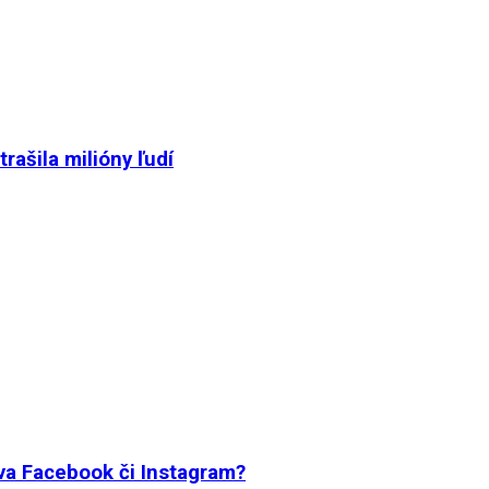
ašila milióny ľudí
íva Facebook či Instagram?