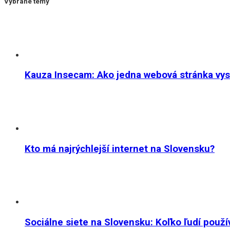
Vybrané témy
Kauza Insecam: Ako jedna webová stránka vystr
Kto má najrýchlejší internet na Slovensku?
Sociálne siete na Slovensku: Koľko ľudí použ