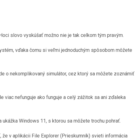
Hoci slovo vyskúšať možno nie je tak celkom tým pravým.
ný systém, vďaka čomu si veľmi jednoduchým spôsobom môžete
Ide o nekomplikovaný simulátor, cez ktorý sa môžete zoznámiť
le viac nefunguje ako funguje a celý zážitok sa ani zďaleka
ta ukážka Windows 11, s ktorou sa môžete trochu pohrať.
 že v aplikácii File Explorer (Prieskumník) svieti informácia