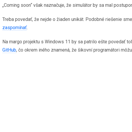
„Coming soon“ však naznačuje, že simulátor by sa mal postupo
Treba povedať, že nejde o žiaden unikát. Podobné riešenie sm
zaspomínať
.
Na margo projektu s Windows 11 by sa patrilo ešte povedať toľ
GitHub
, čo okrem iného znamená, že šikovní programátori môžu