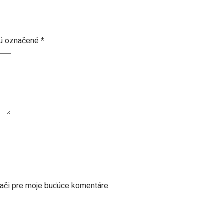
sú označené
*
dači pre moje budúce komentáre.