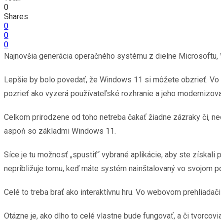
0
Shares
0
0
0
Najnovšia generácia operačného systému z dielne Microsoftu, 
Lepšie by bolo povedať, že Windows 11 si môžete obzrieť. Vo
pozrieť ako vyzerá používateľské rozhranie a jeho modernizova
Celkom prirodzene od toho netreba čakať žiadne zázraky či, n
aspoň so základmi Windows 11.
Síce je tu možnosť „spustiť“ vybrané aplikácie, aby ste získali
nepribližuje tomu, keď máte systém nainštalovaný vo svojom poč
Celé to treba brať ako interaktívnu hru. Vo webovom prehliadači
Otázne je, ako dlho to celé vlastne bude fungovať, a či tvorcovi