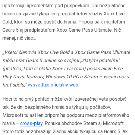
upozorňujú aj komentáre pod príspevkom. Dni bezplatného
hrania sa zjavne týkajú len predplatiteľov služby Xbox Live
Gold, ktorí sa môžu pustiť do hrania. Pripoja sa k majiteľom
Gears 5 aj predplatiteľom Xbox Game Pass Ultimate. Nič
menej, nič viac…
„Všetci členovia Xbox Live Gold a Xbox Game Pass Ultimate
môžu hrať Gears 5 online so svojimi „zlatými priateľmi“
(priatelia, ktorí si platia Xbox Live Gold) počas akcie Free
Play Days! Konzoly, Windows 10 PC a Steam – všetci môžu
hrať spolu,“
vysvetľuje oficiálny web
.
Hoci to na prvý pohľad môže kvôli záverečnej vete pôsobiť
tak, že dni bezplatného hrania sa týkajú aj počítačov,
Microsoft tu asi len pripomína podporu medziplatformového
hrania –
cross-play
. Ponuka obchodov Steam aj Microsoft
Store totiž nezobrazuje žiadnu akciu týkajúcu sa Gears 5. Ak