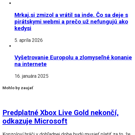
Mrkaj.si zmizol a vrátil sa inde. Čo sa deje s
pirátskymi webmi a prečo už nefungujú ako
kedysi
5. apríla 2026
Vyšetrovanie Europolu a zlomyseľné konanie
na internete
16. januára 2025
Mohlo by zaujať
Predplatné Xbox Live Gold nekončí,
odkazuje Microsoft
Konzoloví hráči v dohľadnej dobe budú musieť platiť za to, že