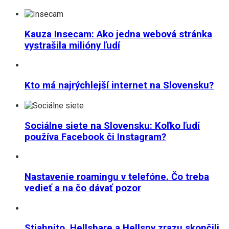
Kauza Insecam: Ako jedna webová stránka
vystrašila milióny ľudí
Kto má najrýchlejší internet na Slovensku?
Sociálne siete na Slovensku: Koľko ľudí
používa Facebook či Instagram?
Nastavenie roamingu v telefóne. Čo treba
vedieť a na čo dávať pozor
Stiahnito, Hellshare a Hellspy zrazu skončili.