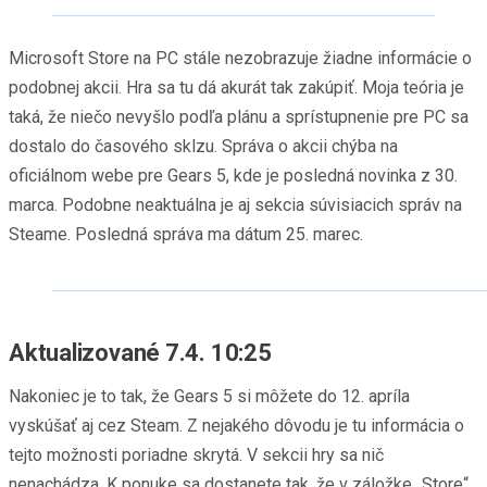
Microsoft Store na PC stále nezobrazuje žiadne informácie o
podobnej akcii. Hra sa tu dá akurát tak zakúpiť. Moja teória je
taká, že niečo nevyšlo podľa plánu a sprístupnenie pre PC sa
dostalo do časového sklzu. Správa o akcii chýba na
oficiálnom webe pre Gears 5, kde je posledná novinka z 30.
marca. Podobne neaktuálna je aj sekcia súvisiacich správ na
Steame. Posledná správa ma dátum 25. marec.
Aktualizované 7.4. 10:25
Nakoniec je to tak, že Gears 5 si môžete do 12. apríla
vyskúšať aj cez Steam. Z nejakého dôvodu je tu informácia o
tejto možnosti poriadne skrytá. V sekcii hry sa nič
nenachádza. K ponuke sa dostanete tak, že v záložke „Store“