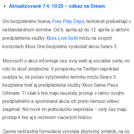
Aktualizované 7.4. 10:25 – odkaz na Steam
Dni bezplatného hrania,
Free Play Days
, tentokrát prebiehajú v
neštandardnom termíne. Od 6. apríla až do 12. apríla si aktívni
predplatitelia služby
Xbox Live Gold
môžu na svojich
konzolách Xbox One bezplatne vyskúšať akciu Gears 5.
Microsoft o akcii informuje cez svoj web aj sociálne siete, no
robí to dosť zmätočne. V príspevku na Twitteri napríklad
uvádza to, že počas vytýčeného termínu môžu Gears 5
bezplatne hrať aj predplatitelia služby Xbox Game Pass
Ultimate. Tí však k hre majú neustály prístup v rámci svojho
predplatného a spomínaná akcia ich preto nemusí vôbec
zaujímať. Nič nové im jednoducho neprináša – celý čas majú
prístup k hre aj k režimom viacerých hráčov.
Zjavne nešťastná formulácia vyvolala zbytočný zmätok, na čo