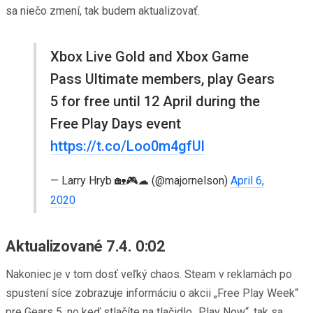
sa niečo zmení, tak budem aktualizovať.
Xbox Live Gold and Xbox Game
Pass Ultimate members, play Gears
5 for free until 12 April during the
Free Play Days event
https://t.co/Loo0m4gfUl
— Larry Hryb 🏡🎮☁ (@majornelson)
April 6,
2020
Aktualizované 7.4. 0:02
Nakoniec je v tom dosť veľký chaos. Steam v reklamách po
spustení síce zobrazuje informáciu o akcii „Free Play Week“
pre Gears 5, no keď stlačíte na tlačidlo „Play Now“, tak sa