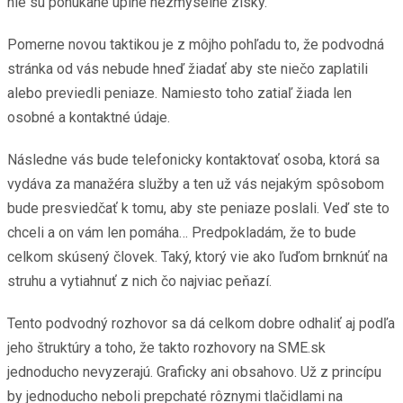
nie sú ponúkané úplne nezmyselné zisky.
Pomerne novou taktikou je z môjho pohľadu to, že podvodná
stránka od vás nebude hneď žiadať aby ste niečo zaplatili
alebo previedli peniaze. Namiesto toho zatiaľ žiada len
osobné a kontaktné údaje.
Následne vás bude telefonicky kontaktovať osoba, ktorá sa
vydáva za manažéra služby a ten už vás nejakým spôsobom
bude presviedčať k tomu, aby ste peniaze poslali. Veď ste to
chceli a on vám len pomáha… Predpokladám, že to bude
celkom skúsený človek. Taký, ktorý vie ako ľuďom brnknúť na
struhu a vytiahnuť z nich čo najviac peňazí.
Tento podvodný rozhovor sa dá celkom dobre odhaliť aj podľa
jeho štruktúry a toho, že takto rozhovory na SME.sk
jednoducho nevyzerajú. Graficky ani obsahovo. Už z princípu
by jednoducho neboli prepchaté rôznymi tlačidlami na