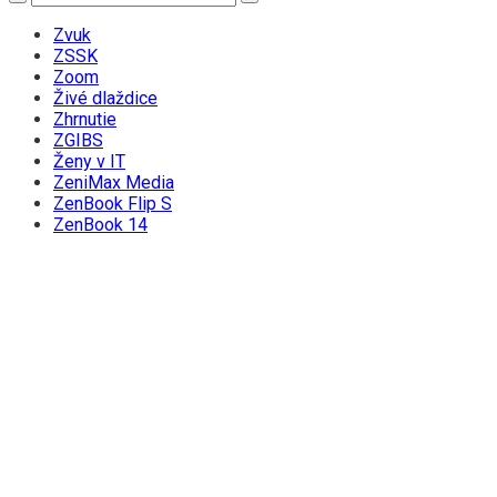
Zvuk
ZSSK
Zoom
Živé dlaždice
Zhrnutie
ZGIBS
Ženy v IT
ZeniMax Media
ZenBook Flip S
ZenBook 14