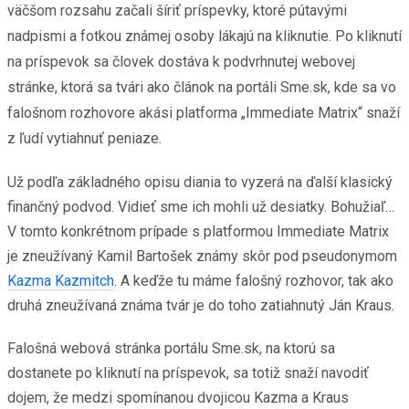
väčšom rozsahu začali šíriť príspevky, ktoré pútavými
nadpismi a fotkou známej osoby lákajú na kliknutie. Po kliknutí
na príspevok sa človek dostáva k podvrhnutej webovej
stránke, ktorá sa tvári ako článok na portáli Sme.sk, kde sa vo
falošnom rozhovore akási platforma „Immediate Matrix“ snaží
z ľudí vytiahnuť peniaze.
Už podľa základného opisu diania to vyzerá na ďalší klasický
finančný podvod. Vidieť sme ich mohli už desiatky. Bohužiaľ…
V tomto konkrétnom prípade s platformou Immediate Matrix
je zneužívaný Kamil Bartošek známy skôr pod pseudonymom
Kazma Kazmitch
. A keďže tu máme falošný rozhovor, tak ako
druhá zneužívaná známa tvár je do toho zatiahnutý Ján Kraus.
Falošná webová stránka portálu Sme.sk, na ktorú sa
dostanete po kliknutí na príspevok, sa totiž snaží navodiť
dojem, že medzi spomínanou dvojicou Kazma a Kraus