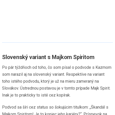
Slovenský variant s Majkom Spiritom
Po pár týždňoch od toho, čo som písal o podvode s Kazmom
som narazil aj na slovenský variant. Respektíve na variant
toho istého podvodu, ktorý je už na mieru zameraný na
Slovákov. Ústrednou postavou je v tomto prípade Majk Spirit.
Inak je to prakticky to isté cez kopírak.
Podvod sa šíri cez status so šokujúcim titulkom: „Škandál s
Majkom Spiritom! Je to koniec jeho kariéry?“. Príspevok na