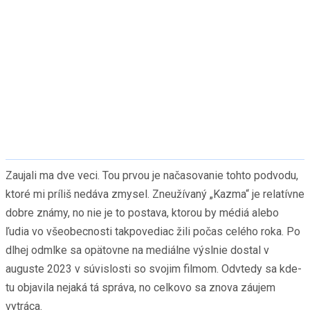
Zaujali ma dve veci. Tou prvou je načasovanie tohto podvodu,
ktoré mi príliš nedáva zmysel. Zneužívaný „Kazma“ je relatívne
dobre známy, no nie je to postava, ktorou by médiá alebo
ľudia vo všeobecnosti takpovediac žili počas celého roka. Po
dlhej odmlke sa opätovne na mediálne výslnie dostal v
auguste 2023 v súvislosti so svojim filmom. Odvtedy sa kde-
tu objavila nejaká tá správa, no celkovo sa znova záujem
vytráca.