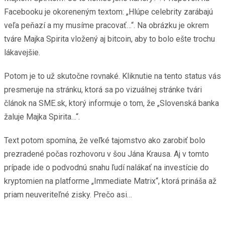
Facebooku je okoreneným textom: „Hlúpe celebrity zarábajú
veľa peňazí a my musíme pracovať…“. Na obrázku je okrem
tváre Majka Spirita vložený aj bitcoin, aby to bolo ešte trochu
lákavejšie.
Potom je to už skutočne rovnaké. Kliknutie na tento status vás
presmeruje na stránku, ktorá sa po vizuálnej stránke tvári
článok na SME.sk, ktorý informuje o tom, že „Slovenská banka
žaluje Majka Spirita…“.
Text potom spomína, že veľké tajomstvo ako zarobiť bolo
prezradené počas rozhovoru v šou Jána Krausa. Aj v tomto
prípade ide o podvodnú snahu ľudí nalákať na investície do
kryptomien na platforme „Immediate Matrix“, ktorá prináša až
priam neuveriteľné zisky. Prečo asi…