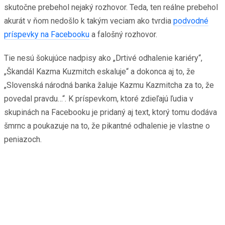
skutočne prebehol nejaký rozhovor. Teda, ten reálne prebehol
akurát v ňom nedošlo k takým veciam ako tvrdia
podvodné
príspevky na Facebooku
a falošný rozhovor.
Tie nesú šokujúce nadpisy ako „Drtivé odhalenie kariéry“,
„Škandál Kazma Kuzmitch eskaluje“ a dokonca aj to, že
„Slovenská národná banka žaluje Kazmu Kazmitcha za to, že
povedal pravdu…“. K príspevkom, ktoré zdieľajú ľudia v
skupinách na Facebooku je pridaný aj text, ktorý tomu dodáva
šmrnc a poukazuje na to, že pikantné odhalenie je vlastne o
peniazoch.