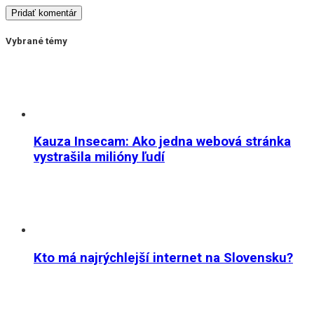
Vybrané témy
Kauza Insecam: Ako jedna webová stránka
vystrašila milióny ľudí
Kto má najrýchlejší internet na Slovensku?