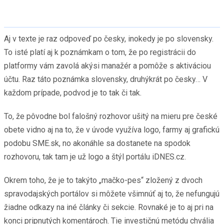
Aj v texte je raz odpoveď po česky, inokedy je po slovensky.
To isté platí aj k poznámkam o tom, že po registrácii do
platformy vám zavolá akýsi manažér a pomôže s aktiváciou
účtu. Raz táto poznámka slovensky, druhýkrát po česky… V
každom prípade, podvod je to tak či tak.
To, že pôvodne bol falošný rozhovor ušitý na mieru pre české
obete vidno aj na to, že v úvode využíva logo, farmy aj grafickú
podobu SME.sk, no akonáhle sa dostanete na spodok
rozhovoru, tak tam je už logo a štýl portálu iDNES.cz.
Okrem toho, že je to takýto „mačko-pes“ zložený z dvoch
spravodajských portálov si môžete všimnúť aj to, že nefungujú
žiadne odkazy na iné články či sekcie. Rovnaké je to aj pri na
konci pripnutých komentároch. Tie investičnú metódu chvália