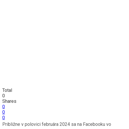
Total
0
Shares
0
0
0
Približne v polovici februára 2024 sa na Facebooku vo