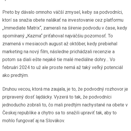
Preto by dávalo omnoho väčší zmysel, keby sa podvodníci,
ktorí sa snažia obete nalákať na investovanie cez platformu
„Immediate Matrix“, zamerali na šírenie podvodu v čase, kedy
spomínaný „Kazma“ priťahoval najväčšiu pozornosť. To
znamená v mesiacoch august až október, kedy prebiehal
marketing na nový film, následne prichádzali recenzie a
potom sa diali ešte nejaké tie malé mediálne dohry… Vo
februári 2024 to už ale proste nemá až taký veľký potenciál
ako predtým.
Druhou vecou, ktorá ma zaujala, je to, že podvodný rozhovor je
pripravený dosť lajdácky. Vyzerá to tak, že podvodníci
jednoducho zobrali to, čo mali predtým nachystané na obete v
Českej republike a chytro sa to snažili upraviť tak, aby to
mohlo fungovať aj na Slovákov.