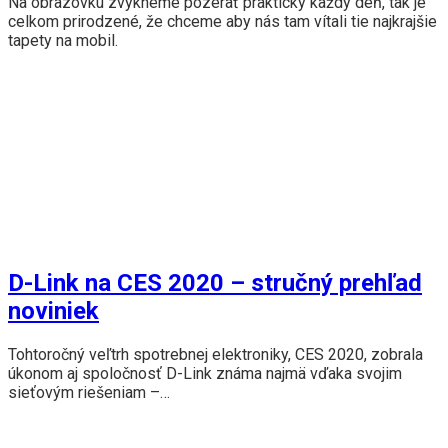
Na obrazovku zvykneme pozerať prakticky každý deň, tak je
celkom prirodzené, že chceme aby nás tam vítali tie najkrajšie
tapety na mobil.
D-Link na CES 2020 – stručný prehľad
noviniek
Tohtoročný veľtrh spotrebnej elektroniky, CES 2020, zobrala
úkonom aj spoločnosť D-Link známa najmä vďaka svojim
sieťovým riešeniam –…