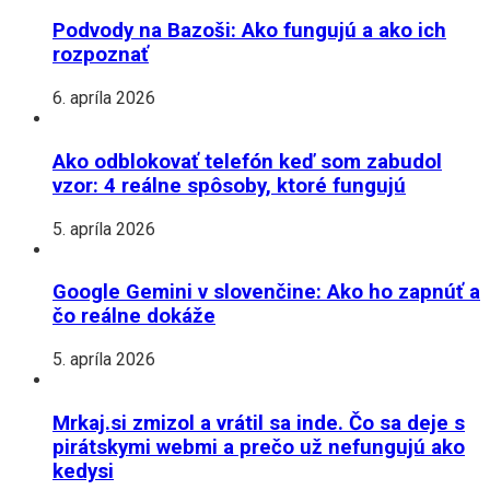
Podvody na Bazoši: Ako fungujú a ako ich
rozpoznať
6. apríla 2026
Ako odblokovať telefón keď som zabudol
vzor: 4 reálne spôsoby, ktoré fungujú
5. apríla 2026
Google Gemini v slovenčine: Ako ho zapnúť a
čo reálne dokáže
5. apríla 2026
Mrkaj.si zmizol a vrátil sa inde. Čo sa deje s
pirátskymi webmi a prečo už nefungujú ako
kedysi