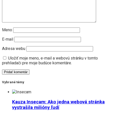
Meno
E-mail
Adresa webu
Uložiť moje meno, e-mail a webovú stránku v tomto
prehliadači pre moje budúce komentáre.
Vybrané témy
Kauza Insecam: Ako jedna webová stránka
vystrašila milióny ľudí