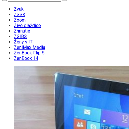
Zvuk
ZSSK
Zoom
Živé dlaždice
Zhrnutie
ZGIBS
Ženy v IT
ZeniMax Media
ZenBook Flip S
ZenBook 14