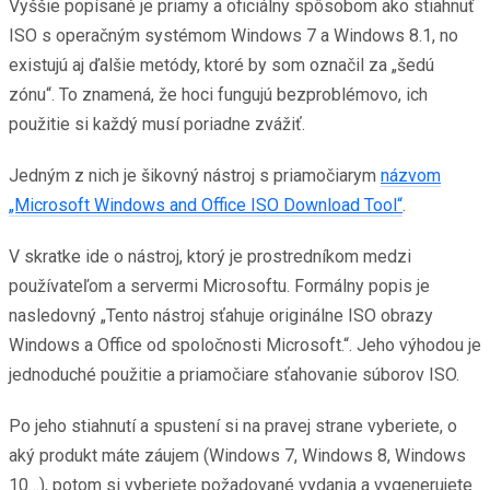
Vyššie popísané je priamy a oficiálny spôsobom ako stiahnuť
ISO s operačným systémom Windows 7 a Windows 8.1, no
existujú aj ďalšie metódy, ktoré by som označil za „šedú
zónu“. To znamená, že hoci fungujú bezproblémovo, ich
použitie si každý musí poriadne zvážiť.
Jedným z nich je šikovný nástroj s priamočiarym
názvom
„Microsoft Windows and Office ISO Download Tool“
.
V skratke ide o nástroj, ktorý je prostredníkom medzi
používateľom a servermi Microsoftu. Formálny popis je
nasledovný „Tento nástroj sťahuje originálne ISO obrazy
Windows a Office od spoločnosti Microsoft.“. Jeho výhodou je
jednoduché použitie a priamočiare sťahovanie súborov ISO.
Po jeho stiahnutí a spustení si na pravej strane vyberiete, o
aký produkt máte záujem (Windows 7, Windows 8, Windows
10…), potom si vyberiete požadované vydania a vygenerujete