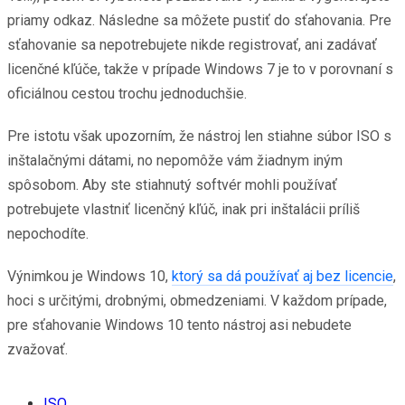
priamy odkaz. Následne sa môžete pustiť do sťahovania. Pre
sťahovanie sa nepotrebujete nikde registrovať, ani zadávať
licenčné kľúče, takže v prípade Windows 7 je to v porovnaní s
oficiálnou cestou trochu jednoduchšie.
Pre istotu však upozorním, že nástroj len stiahne súbor ISO s
inštalačnými dátami, no nepomôže vám žiadnym iným
spôsobom. Aby ste stiahnutý softvér mohli používať
potrebujete vlastniť licenčný kľúč, inak pri inštalácii príliš
nepochodíte.
Výnimkou je Windows 10,
ktorý sa dá používať aj bez licencie
,
hoci s určitými, drobnými, obmedzeniami. V každom prípade,
pre sťahovanie Windows 10 tento nástroj asi nebudete
zvažovať.
ISO