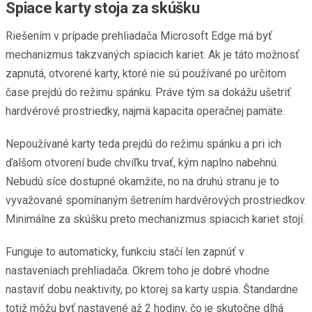
Spiace karty stoja za skúšku
Riešením v prípade prehliadača Microsoft Edge má byť
mechanizmus takzvaných spiacich kariet. Ak je táto možnosť
zapnutá, otvorené karty, ktoré nie sú používané po určitom
čase prejdú do režimu spánku. Práve tým sa dokážu ušetriť
hardvérové prostriedky, najmä kapacita operačnej pamäte.
Nepoužívané karty teda prejdú do režimu spánku a pri ich
ďalšom otvorení bude chvíľku trvať, kým naplno nabehnú.
Nebudú síce dostupné okamžite, no na druhú stranu je to
vyvažované spomínaným šetrením hardvérových prostriedkov.
Minimálne za skúšku preto mechanizmus spiacich kariet stojí.
Funguje to automaticky, funkciu stačí len zapnúť v
nastaveniach prehliadača. Okrem toho je dobré vhodne
nastaviť dobu neaktivity, po ktorej sa karty uspia. Štandardne
totiž môžu byť nastavené až 2 hodiny, čo je skutočne dlhá