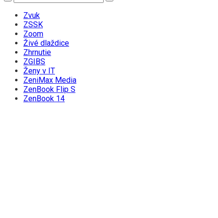
Zvuk
ZSSK
Zoom
Živé dlaždice
Zhrnutie
ZGIBS
Ženy v IT
ZeniMax Media
ZenBook Flip S
ZenBook 14