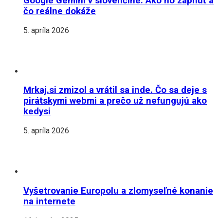
Google Gemini v slovenčine: Ako ho zapnúť a
čo reálne dokáže
5. apríla 2026
Mrkaj.si zmizol a vrátil sa inde. Čo sa deje s
pirátskymi webmi a prečo už nefungujú ako
kedysi
5. apríla 2026
Vyšetrovanie Europolu a zlomyseľné konanie
na internete