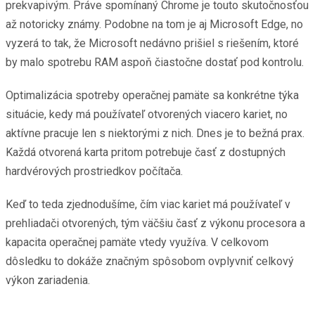
prekvapivým. Práve spomínaný Chrome je touto skutočnosťou
až notoricky známy. Podobne na tom je aj Microsoft Edge, no
vyzerá to tak, že Microsoft nedávno prišiel s riešením, ktoré
by malo spotrebu RAM aspoň čiastočne dostať pod kontrolu.
Optimalizácia spotreby operačnej pamäte sa konkrétne týka
situácie, kedy má používateľ otvorených viacero kariet, no
aktívne pracuje len s niektorými z nich. Dnes je to bežná prax.
Každá otvorená karta pritom potrebuje časť z dostupných
hardvérových prostriedkov počítača.
Keď to teda zjednodušíme, čím viac kariet má používateľ v
prehliadači otvorených, tým väčšiu časť z výkonu procesora a
kapacita operačnej pamäte vtedy využíva. V celkovom
dôsledku to dokáže značným spôsobom ovplyvniť celkový
výkon zariadenia.