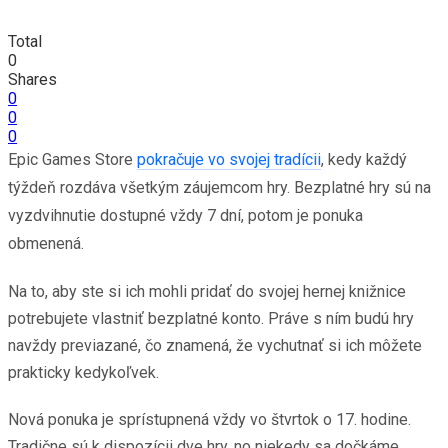
Total
0
Shares
0
0
0
Epic Games Store
pokračuje vo svojej tradícii
, kedy každý
týždeň rozdáva všetkým záujemcom hry. Bezplatné hry sú na
vyzdvihnutie dostupné vždy 7 dní, potom je ponuka
obmenená.
Na to, aby ste si ich mohli pridať do svojej hernej knižnice
potrebujete vlastniť bezplatné konto. Práve s ním budú hry
navždy previazané, čo znamená, že vychutnať si ich môžete
prakticky kedykoľvek.
Nová ponuka je sprístupnená vždy vo štvrtok o 17. hodine.
Tradične sú k dispozícii dve hry, no niekedy sa dočkáme