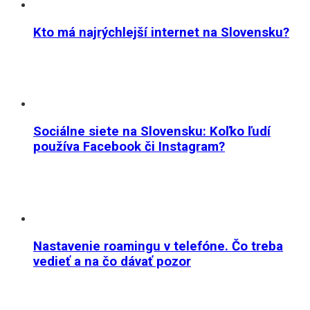
Kto má najrýchlejší internet na Slovensku?
Sociálne siete na Slovensku: Koľko ľudí
používa Facebook či Instagram?
Nastavenie roamingu v telefóne. Čo treba
vedieť a na čo dávať pozor