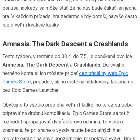
bonusu, inokedy sa môže stať, že na nás bude čakať len jedna
hra. V každom prípade, hra zadarmo vždy poteší, navyše často
ide o veľmi kvalitné kúsky.
Amnesia: The Dark Descent
a
Crashlands
Tento týždeň, v termíne od 30.4. do 7.5., je ponúkaná dvojica
Amnesia: The Dark Descent
a
Crashlands
. Do svojho
herného konta si ich môžete pridať
cez oficiálny web Epic
Games Store
, prípadne, ak ho máte nainštalovaný, tak priamo
cez Epic Games Launcher.
Obyčajne to všetko prebieha veľmi hladko, no teraz sa treba
pripraviť na drobnú komplikáciu. Epic Games Store sa totiž
rozhodol spropagovať dvojfaktorovú ochranu. To v praxi
znamená, že pri snahe o vyzdvihnutie bezplatných hier
môžete naraziť na nové upozornenie, respektíve výzvu. Hru si