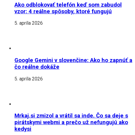
Ako odblokovať telefón keď som zabudol
vzor: 4 reálne spôsoby, ktoré fungujú
5. apríla 2026
Google Gemini v slovenčine: Ako ho zapnúť a
čo reálne dokáže
5. apríla 2026
Mrkaj.si zmizol a vrátil sa inde. Čo sa deje s
pirátskymi webmi a prečo už nefungujú ako
kedysi