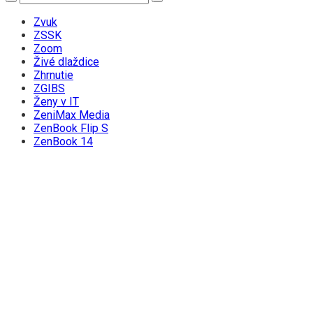
Zvuk
ZSSK
Zoom
Živé dlaždice
Zhrnutie
ZGIBS
Ženy v IT
ZeniMax Media
ZenBook Flip S
ZenBook 14