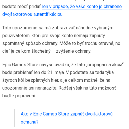
budete môcť pridať
len v prípade, že vaše konto je chránené
dvojfaktorovou autentifikáciou.
Toto upozornenie sa má zobrazovať náhodne vybraným
používateľom, ktorí pre svoje konto nemajú zapnutý
spomínaný spôsob ochrany. Môže to byť trochu otravné, no
cieľ je celkom šľachetný – zvýšenie ochrany.
Epic Games Store navyše uvádza, že táto „propagačná akcia“
bude prebiehať len do 21. mája. V podstate sa teda týka
štyroch kôl bezplatných hier, a je celkom možné, že na
upozornenie ani nenarazíte. Radšej však na túto možnosť
buďte pripravení.
Ako v Epic Games Store zapnúť dvojfaktorovú
ochranu?