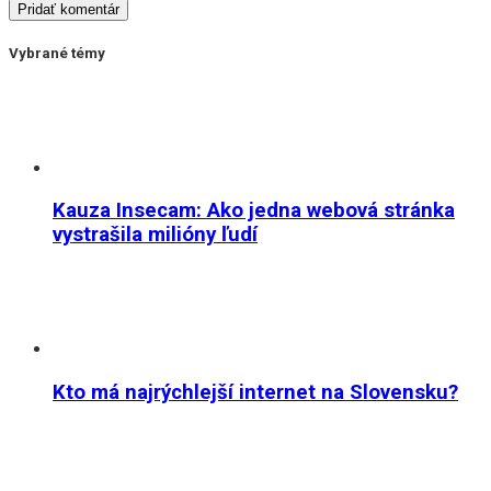
Vybrané témy
Kauza Insecam: Ako jedna webová stránka
vystrašila milióny ľudí
Kto má najrýchlejší internet na Slovensku?