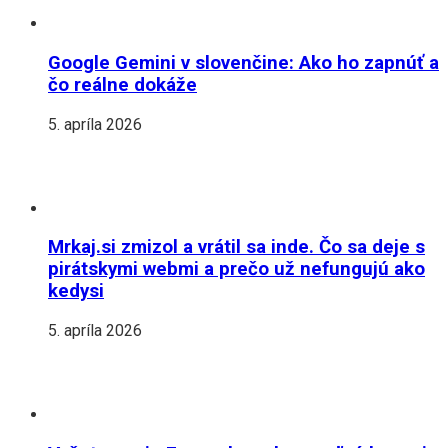
Google Gemini v slovenčine: Ako ho zapnúť a
čo reálne dokáže
5. apríla 2026
Mrkaj.si zmizol a vrátil sa inde. Čo sa deje s
pirátskymi webmi a prečo už nefungujú ako
kedysi
5. apríla 2026