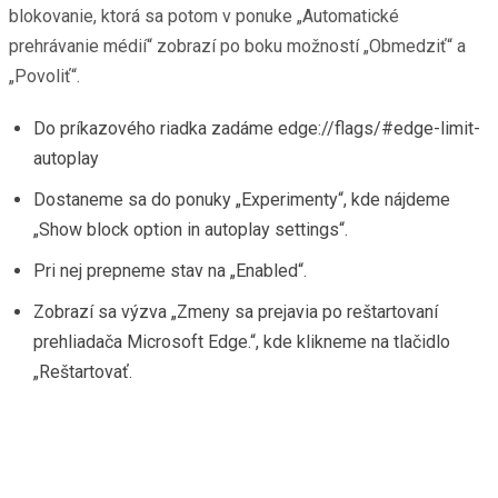
blokovanie, ktorá sa potom v ponuke „Automatické
prehrávanie médií“ zobrazí po boku možností „Obmedziť“ a
„Povoliť“.
Do príkazového riadka zadáme edge://flags/#edge-limit-
autoplay
Dostaneme sa do ponuky „Experimenty“, kde nájdeme
„Show block option in autoplay settings“.
Pri nej prepneme stav na „Enabled“.
Zobrazí sa výzva „Zmeny sa prejavia po reštartovaní
prehliadača Microsoft Edge.“, kde klikneme na tlačidlo
„Reštartovať.