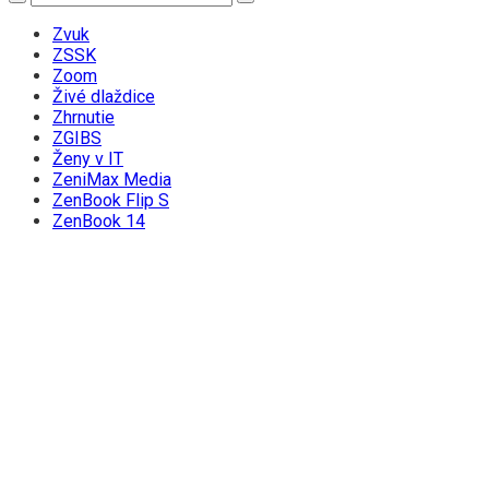
Zvuk
ZSSK
Zoom
Živé dlaždice
Zhrnutie
ZGIBS
Ženy v IT
ZeniMax Media
ZenBook Flip S
ZenBook 14