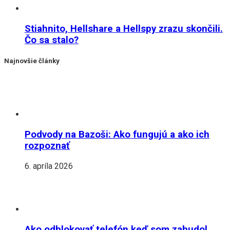
Stiahnito, Hellshare a Hellspy zrazu skončili.
Čo sa stalo?
Najnovšie články
Podvody na Bazoši: Ako fungujú a ako ich
rozpoznať
6. apríla 2026
Ako odblokovať telefón keď som zabudol