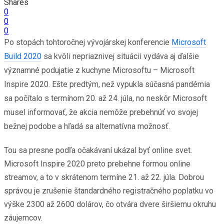
Shares
0
0
0
Po stopách tohtoročnej vývojárskej konferencie
Microsoft
Build 2020
sa kvôli nepriaznivej situácii vydáva aj ďalšie
významné podujatie z kuchyne Microsoftu – Microsoft
Inspire 2020. Ešte predtým, než vypukla súčasná pandémia
sa počítalo s termínom 20. až 24. júla, no neskôr Microsoft
musel informovať, že akcia nemôže prebehnúť vo svojej
bežnej podobe a hľadá sa alternatívna možnosť.
Tou sa presne podľa očakávaní ukázal byť online svet.
Microsoft Inspire 2020 preto prebehne formou online
streamov, a to v skrátenom termíne 21. až 22. júla. Dobrou
správou je zrušenie štandardného registračného poplatku vo
výške 2300 až 2600 dolárov, čo otvára dvere širšiemu okruhu
záujemcov.