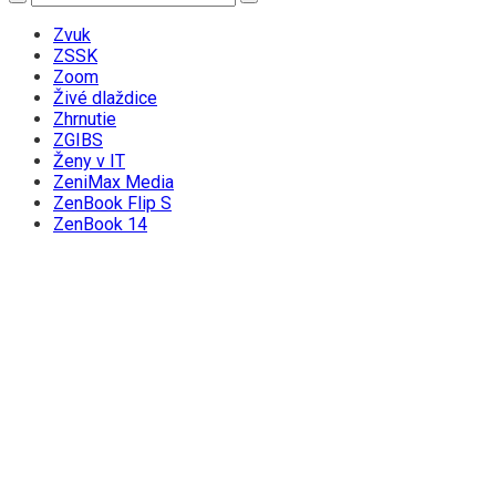
Zvuk
ZSSK
Zoom
Živé dlaždice
Zhrnutie
ZGIBS
Ženy v IT
ZeniMax Media
ZenBook Flip S
ZenBook 14