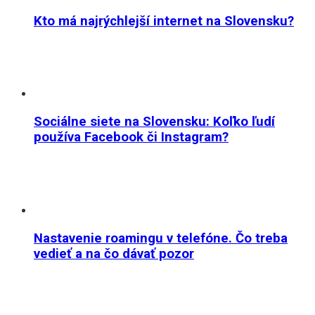
Kto má najrýchlejší internet na Slovensku?
Sociálne siete na Slovensku: Koľko ľudí
používa Facebook či Instagram?
Nastavenie roamingu v telefóne. Čo treba
vedieť a na čo dávať pozor