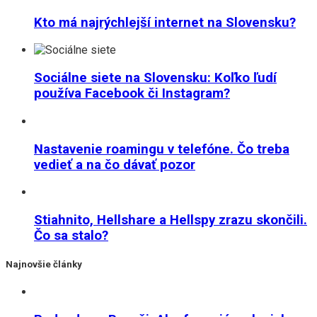
Kto má najrýchlejší internet na Slovensku?
Sociálne siete na Slovensku: Koľko ľudí
používa Facebook či Instagram?
Nastavenie roamingu v telefóne. Čo treba
vedieť a na čo dávať pozor
Stiahnito, Hellshare a Hellspy zrazu skončili.
Čo sa stalo?
Najnovšie články