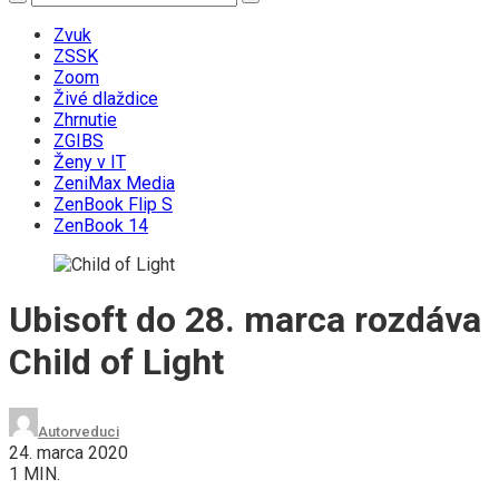
Zvuk
ZSSK
Zoom
Živé dlaždice
Zhrnutie
ZGIBS
Ženy v IT
ZeniMax Media
ZenBook Flip S
ZenBook 14
Ubisoft do 28. marca rozdáva
Child of Light
Autor
veduci
24. marca 2020
1 MIN.