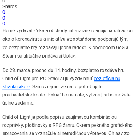
0
Shares
0
0
0
Herné vydavateľská a obchody intenzívne reagujú na situáciou
okolo koronavírusu a iniciatívu #zostaňdoma podporujú tým,
že bezplatné hry rozdávajú jedna radosť. K obchodom GoG a
Steam sa aktuálne pridáva aj Uplay.
Do 28. marca, presne do 14. hodiny, bezplatne rozdáva hru
Child of Light pre PC. Stačí si ju vyzdvihnúť
cez oficiálnu
stránku akcie
. Samozrejme, že na to potrebujete
používateľské konto. Pokiaľ ho nemáte, vytvoriť si ho môžete
úplne zadarmo.
Child of Light je podľa popisu zaujímavou kombináciou
rozprávky, plošinovky a RPG žánru. Okrem pekného grafického
spracovania sa vyznačuje aj netradičnou výpravou. Ohlasy zo