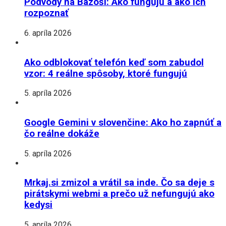
Podvody na Bazoši: Ako fungujú a ako ich
rozpoznať
6. apríla 2026
Ako odblokovať telefón keď som zabudol
vzor: 4 reálne spôsoby, ktoré fungujú
5. apríla 2026
Google Gemini v slovenčine: Ako ho zapnúť a
čo reálne dokáže
5. apríla 2026
Mrkaj.si zmizol a vrátil sa inde. Čo sa deje s
pirátskymi webmi a prečo už nefungujú ako
kedysi
5. apríla 2026