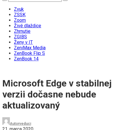
Zvuk
ZSSK
Zoom
Živé dlaždice
Zhrnutie
ZGIBS
Ženy v IT
ZeniMax Media
ZenBook Flip S
ZenBook 14
Microsoft Edge v stabilnej
verzii dočasne nebude
aktualizovaný
Autor
veduci
21. marca 2020