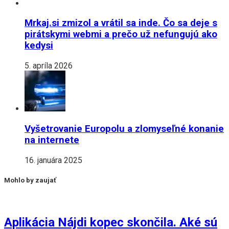
Mrkaj.si zmizol a vrátil sa inde. Čo sa deje s
pirátskymi webmi a prečo už nefungujú ako
kedysi
5. apríla 2026
Vyšetrovanie Europolu a zlomyseľné konanie
na internete
16. januára 2025
Mohlo by zaujať
Aplikácia Nájdi kopec skončila. Aké sú