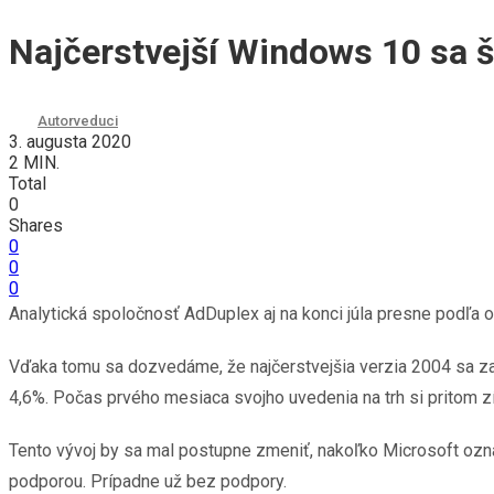
Najčerstvejší Windows 10 sa š
Autor
veduci
3. augusta 2020
2 MIN.
Total
0
Shares
0
0
0
Analytická spoločnosť AdDuplex aj na konci júla presne podľa 
Vďaka tomu sa dozvedáme, že najčerstvejšia verzia 2004 sa za
4,6%. Počas prvého mesiaca svojho uvedenia na trh si pritom z
Tento vývoj by sa mal postupne zmeniť, nakoľko Microsoft ozn
podporou. Prípadne už bez podpory.