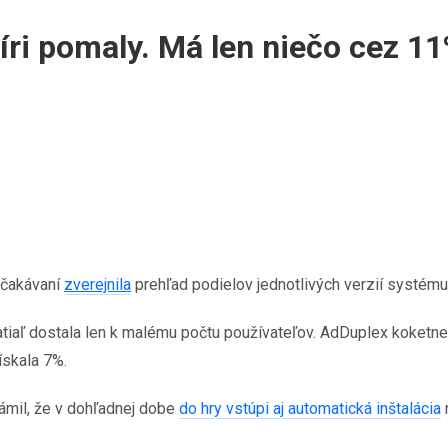
íri pomaly. Má len niečo cez 1
očakávaní
zverejnila
prehľad podielov jednotlivých verzií systé
tiaľ dostala len k malému počtu používateľov. AdDuplex koketn
ískala 7%.
ámil, že v dohľadnej dobe
do hry vstúpi aj automatická inštalácia