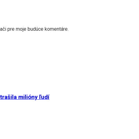
dači pre moje budúce komentáre.
ašila milióny ľudí