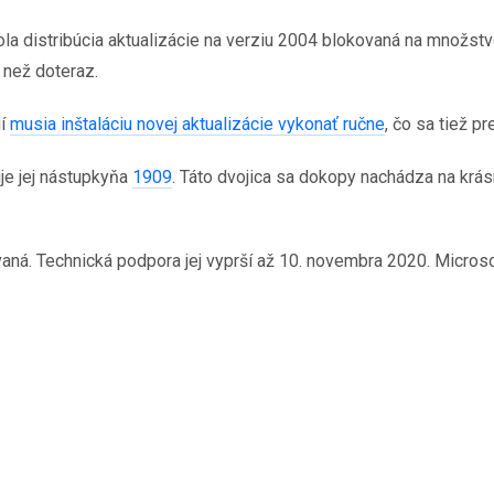
a distribúcia aktualizácie na verziu 2004 blokovaná na množstve 
 než doteraz.
ií
musia inštaláciu novej aktualizácie vykonať ručne
, čo sa tiež pr
uje jej nástupkyňa
1909
. Táto dvojica sa dokopy nachádza na krás
ná. Technická podpora jej vyprší až 10. novembra 2020. Microsoft