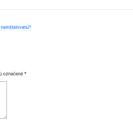
 nainštalovanú?
sú označené
*